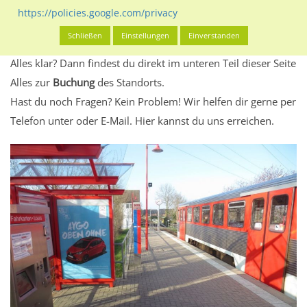
Standort, seine Reichweite und Werbewirkung sowie
https://policies.google.com/privacy
eventuelle Beschränkungen in den zugelassenen
Schließen
Einstellungen
Einverstanden
Werbeinhalten informieren.
Alles klar? Dann findest du direkt im unteren Teil dieser Seite
Alles zur
Buchung
des Standorts.
Hast du noch Fragen? Kein Problem! Wir helfen dir gerne per
Telefon unter oder E-Mail.
Hier kannst du uns erreichen.