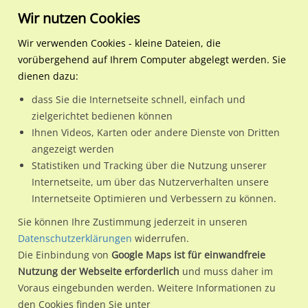
Wir nutzen Cookies
Wir verwenden Cookies - kleine Dateien, die
vorübergehend auf Ihrem Computer abgelegt werden. Sie
Regionale Plakatwerbung
Hamburg
Hamburg, Freie und
AKN-Bf Langenmoor, Bstg.
dienen dazu:
Hansestadt
dass Sie die Internetseite schnell, einfach und
AKN-Bf Langenmoor, Bstg., WH, We.Li.
zielgerichtet bedienen können
Ihnen Videos, Karten oder andere Dienste von Dritten
25335 / Hamburg, Freie und Hansestadt / Elmshorn
angezeigt werden
Statistiken und Tracking über die Nutzung unserer
Internetseite, um über das Nutzerverhalten unsere
Nutze günstige Werbemöglichkeiten am Standort AKN-Bf
Internetseite Optimieren und Verbessern zu können.
Langenmoor, Bstg., WH, We.Li.
im Ortsteil Elmshorn)
in
Sie können Ihre Zustimmung jederzeit in unseren
Hamburg, Freie und Hansestadt.
Datenschutzerklärungen
widerrufen.
Die Einbindung von
Google Maps ist für einwandfreie
Wir erheben für jede unserer Werbeflächen individuelle und
Nutzung der Webseite erforderlich
und muss daher im
aktuelle
Standortinformationen
und
Leistungswerte
. Damit
Voraus eingebunden werden. Weitere Informationen zu
kannst du dich schon vor der Buchung im Detail über den
den Cookies finden Sie unter