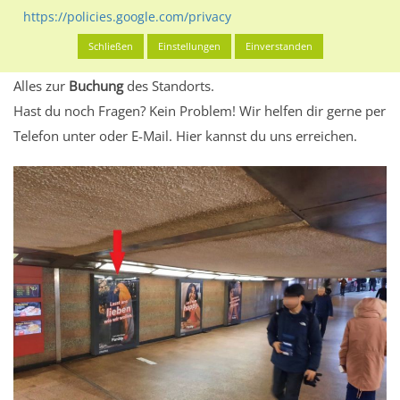
eventuelle Beschränkungen in den zugelassenen
https://policies.google.com/privacy
Werbeinhalten informieren.
Schließen
Einstellungen
Einverstanden
Alles klar? Dann findest du direkt im unteren Teil dieser Seite
Alles zur
Buchung
des Standorts.
Hast du noch Fragen? Kein Problem! Wir helfen dir gerne per
Telefon unter oder E-Mail.
Hier kannst du uns erreichen.