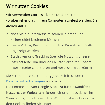
Wir nutzen Cookies
Wir verwenden Cookies - kleine Dateien, die
vorübergehend auf Ihrem Computer abgelegt werden. Sie
Regionale Plakatwerbung
Hamburg
Hamburg, Freie und Hansest
Hbf-Süd Durchgang Rtg. M
dienen dazu:
Hbf-Süd Durchgang Rtg. Mönckebergstr. - links
dass Sie die Internetseite schnell, einfach und
zielgerichtet bedienen können
20099 / Hamburg, Freie und Hansestadt / Innenstadt
Ihnen Videos, Karten oder andere Dienste von Dritten
angezeigt werden
Statistiken und Tracking über die Nutzung unserer
Nutze günstige Werbemöglichkeiten am Standort Hbf-Süd
Internetseite, um über das Nutzerverhalten unsere
Internetseite Optimieren und Verbessern zu können.
Durchgang Rtg. Mönckebergstr. - links
im Ortsteil
Innenstadt)
in Hamburg, Freie und Hansestadt.
Sie können Ihre Zustimmung jederzeit in unseren
Datenschutzerklärungen
widerrufen.
Wir erheben für jede unserer Werbeflächen individuelle und
Die Einbindung von
Google Maps ist für einwandfreie
aktuelle
Standortinformationen
und
Leistungswerte
. Damit
Nutzung der Webseite erforderlich
und muss daher im
kannst du dich schon vor der Buchung im Detail über den
Voraus eingebunden werden. Weitere Informationen zu
Standort, seine Reichweite und Werbewirkung sowie
den Cookies finden Sie unter