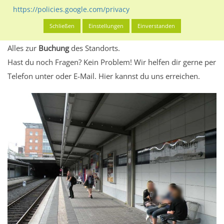
eventuelle Beschränkungen in den zugelassenen
https://policies.google.com/privacy
Werbeinhalten informieren.
Schließen
Einstellungen
Einverstanden
Alles klar? Dann findest du direkt im unteren Teil dieser Seite
Alles zur
Buchung
des Standorts.
Hast du noch Fragen? Kein Problem! Wir helfen dir gerne per
Telefon unter oder E-Mail.
Hier kannst du uns erreichen.