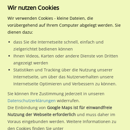
Wir nutzen Cookies
Wir verwenden Cookies - kleine Dateien, die
vorübergehend auf Ihrem Computer abgelegt werden. Sie
Regionale Plakatwerbung
Hamburg
Hamburg, Freie und Hansest
AKN-Bf Ulzburg, Bstg. Ri. 
dienen dazu:
AKN-Bf Ulzburg, Bstg. Ri. Ga., re.
dass Sie die Internetseite schnell, einfach und
zielgerichtet bedienen können
24558 / Hamburg, Freie und Hansestadt / Henstedt-Ulzburg
Ihnen Videos, Karten oder andere Dienste von Dritten
angezeigt werden
Statistiken und Tracking über die Nutzung unserer
Nutze günstige Werbemöglichkeiten am Standort AKN-Bf
Internetseite, um über das Nutzerverhalten unsere
Internetseite Optimieren und Verbessern zu können.
Ulzburg, Bstg. Ri. Ga., re.
im Ortsteil Henstedt-Ulzburg)
in
Hamburg, Freie und Hansestadt.
Sie können Ihre Zustimmung jederzeit in unseren
Datenschutzerklärungen
widerrufen.
Wir erheben für jede unserer Werbeflächen individuelle und
Die Einbindung von
Google Maps ist für einwandfreie
aktuelle
Standortinformationen
und
Leistungswerte
. Damit
Nutzung der Webseite erforderlich
und muss daher im
kannst du dich schon vor der Buchung im Detail über den
Voraus eingebunden werden. Weitere Informationen zu
Standort, seine Reichweite und Werbewirkung sowie
den Cookies finden Sie unter