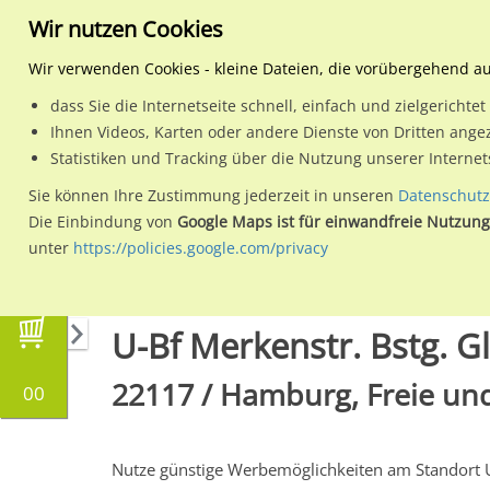
Wir nutzen Cookies
Wir verwenden Cookies - kleine Dateien, die vorübergehend a
dass Sie die Internetseite schnell, einfach und zielgericht
Planen
Ihnen Videos, Karten oder andere Dienste von Dritten ange
Statistiken und Tracking über die Nutzung unserer Interne
Wähle den Werbestandort:
Sie können Ihre Zustimmung jederzeit in unseren
Datenschutz
Die Einbindung von
Google Maps ist für einwandfreie Nutzung
unter
https://policies.google.com/privacy
Regionale Plakatwerbung
Hamburg
Hambur
U-Bf Merkenstr. Bstg. Gl.
22117 / Hamburg, Freie und
00
Nutze günstige Werbemöglichkeiten am Standort 