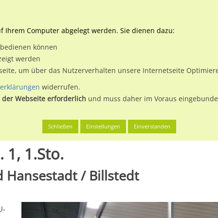
Downloads
Ne
uf Ihrem Computer abgelegt werden. Sie dienen dazu:
et bedienen können
 & Buchen
Plakatwerbung
Aussenwerbung
Medi
zeigt werden
tseite, um über das Nutzerverhalten unsere Internetseite Optimie
erklärungen
widerrufen.
 der Webseite erforderlich
und muss daher im Voraus eingebunden
g, Freie und Hansestadt
U-Bf Merkenstr. Bstg. Gl. 1, 1.Sto.
Schließen
Einstellungen
Einverstanden
 1, 1.Sto.
 Hansestadt / Billstedt
U-