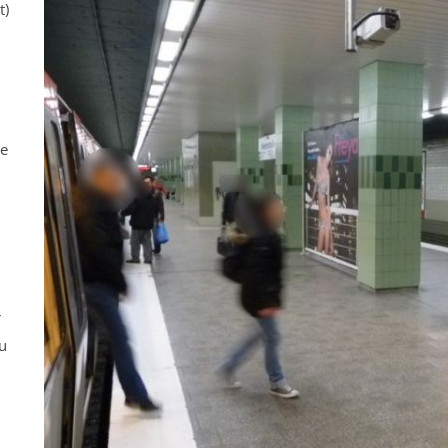
t)
ne
r
u