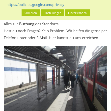
eventuelle Beschränkungen in den zugelassenen
https://policies.google.com/privacy
Werbeinhalten informieren.
Schließen
Einstellungen
Einverstanden
Alles klar? Dann findest du direkt im unteren Teil dieser Seite
Alles zur
Buchung
des Standorts.
Hast du noch Fragen? Kein Problem! Wir helfen dir gerne per
Telefon unter oder E-Mail.
Hier kannst du uns erreichen.