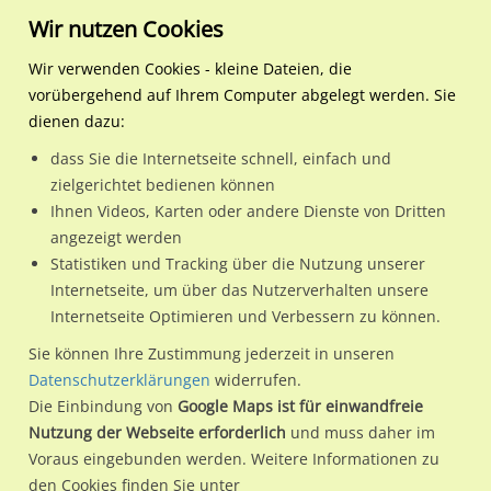
Wir nutzen Cookies
Wir verwenden Cookies - kleine Dateien, die
vorübergehend auf Ihrem Computer abgelegt werden. Sie
Regionale Plakatwerbung
Hamburg
Hamburg, Freie und Hansest
AKN-Bf Kaltenkirchen, Bst
dienen dazu:
AKN-Bf Kaltenkirchen, Bstg., Ri. Henstedt-Ulzb.
dass Sie die Internetseite schnell, einfach und
zielgerichtet bedienen können
24568 / Hamburg, Freie und Hansestadt / Kaltenkirchen
Ihnen Videos, Karten oder andere Dienste von Dritten
angezeigt werden
Statistiken und Tracking über die Nutzung unserer
Nutze günstige Werbemöglichkeiten am Standort AKN-Bf
Internetseite, um über das Nutzerverhalten unsere
Internetseite Optimieren und Verbessern zu können.
Kaltenkirchen, Bstg., Ri. Henstedt-Ulzb.
im Ortsteil
Kaltenkirchen)
in Hamburg, Freie und Hansestadt.
Sie können Ihre Zustimmung jederzeit in unseren
Datenschutzerklärungen
widerrufen.
Wir erheben für jede unserer Werbeflächen individuelle und
Die Einbindung von
Google Maps ist für einwandfreie
aktuelle
Standortinformationen
und
Leistungswerte
. Damit
Nutzung der Webseite erforderlich
und muss daher im
kannst du dich schon vor der Buchung im Detail über den
Voraus eingebunden werden. Weitere Informationen zu
Standort, seine Reichweite und Werbewirkung sowie
den Cookies finden Sie unter