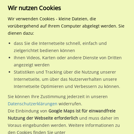
Wir nutzen Cookies
Wir verwenden Cookies - kleine Dateien, die
vorübergehend auf Ihrem Computer abgelegt werden. Sie
Regionale Plakatwerbung
Hamburg
Hamburg, Freie und
Billwerder Steindamm 10 
dienen dazu:
Hansestadt
dass Sie die Internetseite schnell, einfach und
Billwerder Steindamm 10 li. quer
zielgerichtet bedienen können
Ihnen Videos, Karten oder andere Dienste von Dritten
20537 / Hamburg, Freie und Hansestadt / Hammerbrook
angezeigt werden
Statistiken und Tracking über die Nutzung unserer
Internetseite, um über das Nutzerverhalten unsere
Nutze günstige Werbemöglichkeiten am Standort Billwerder
Internetseite Optimieren und Verbessern zu können.
Steindamm 10 li. quer
im Ortsteil Hammerbrook)
in
Sie können Ihre Zustimmung jederzeit in unseren
Hamburg, Freie und Hansestadt.
Datenschutzerklärungen
widerrufen.
Die Einbindung von
Google Maps ist für einwandfreie
Wir erheben für jede unserer Werbeflächen individuelle und
Nutzung der Webseite erforderlich
und muss daher im
aktuelle
Standortinformationen
und
Leistungswerte
. Damit
Voraus eingebunden werden. Weitere Informationen zu
kannst du dich schon vor der Buchung im Detail über den
den Cookies finden Sie unter