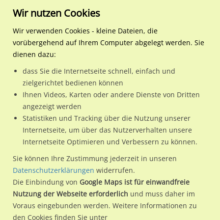
Wir nutzen Cookies
Wir verwenden Cookies - kleine Dateien, die
vorübergehend auf Ihrem Computer abgelegt werden. Sie
Regionale Plakatwerbung
Hessen
Darmstadt, Wissenschaftsst
Eschollbrücker Str./Krons
dienen dazu:
Eschollbrücker Str./Kronstädter Weg 12/We.li. CS
dass Sie die Internetseite schnell, einfach und
zielgerichtet bedienen können
64295 / Darmstadt, Wissenschaftsstadt / Heimstättensiedlung
Ihnen Videos, Karten oder andere Dienste von Dritten
angezeigt werden
Statistiken und Tracking über die Nutzung unserer
Nutze günstige Werbemöglichkeiten am Standort
Internetseite, um über das Nutzerverhalten unsere
Internetseite Optimieren und Verbessern zu können.
Eschollbrücker Str./Kronstädter Weg 12/We.li. CS
im Ortsteil
Heimstättensiedlung)
in Darmstadt, Wissenschaftsstadt.
Sie können Ihre Zustimmung jederzeit in unseren
Datenschutzerklärungen
widerrufen.
Wir erheben für jede unserer Werbeflächen individuelle und
Die Einbindung von
Google Maps ist für einwandfreie
aktuelle
Standortinformationen
und
Leistungswerte
. Damit
Nutzung der Webseite erforderlich
und muss daher im
kannst du dich schon vor der Buchung im Detail über den
Voraus eingebunden werden. Weitere Informationen zu
Standort, seine Reichweite und Werbewirkung sowie
den Cookies finden Sie unter