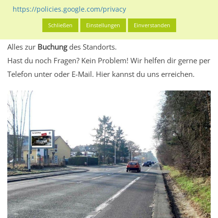
eventuelle Beschränkungen in den zugelassenen
https://policies.google.com/privacy
Werbeinhalten informieren.
Schließen
Einstellungen
Einverstanden
Alles klar? Dann findest du direkt im unteren Teil dieser Seite
Alles zur
Buchung
des Standorts.
Hast du noch Fragen? Kein Problem! Wir helfen dir gerne per
Telefon unter oder E-Mail.
Hier kannst du uns erreichen.