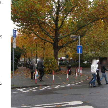
ch
ne
r
u