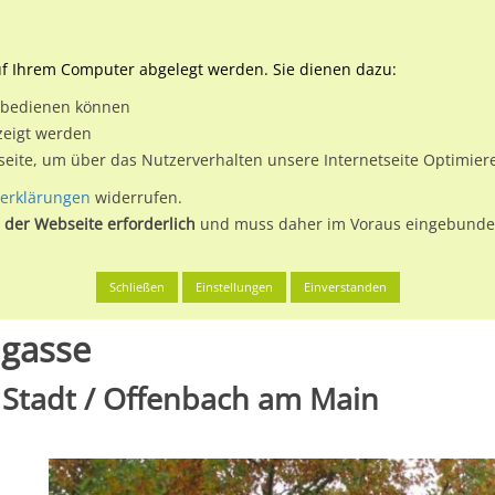
Downloads
Ne
uf Ihrem Computer abgelegt werden. Sie dienen dazu:
et bedienen können
 & Buchen
Plakatwerbung
Aussenwerbung
Medi
zeigt werden
tseite, um über das Nutzerverhalten unsere Internetseite Optimie
erklärungen
widerrufen.
 der Webseite erforderlich
und muss daher im Voraus eingebunden
 am Main, Stadt
Kirchgasse geg. Glockengasse
Schließen
Einstellungen
Einverstanden
ngasse
 Stadt / Offenbach am Main