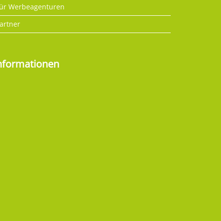
ür Werbeagenturen
artner
nformationen