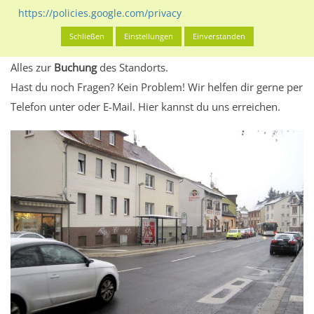
eventuelle Beschränkungen in den zugelassenen
https://policies.google.com/privacy
Werbeinhalten informieren.
Schließen
Einstellungen
Einverstanden
Alles klar? Dann findest du direkt im unteren Teil dieser Seite
Alles zur
Buchung
des Standorts.
Hast du noch Fragen? Kein Problem! Wir helfen dir gerne per
Telefon unter oder E-Mail.
Hier kannst du uns erreichen.