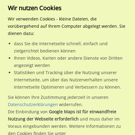
Wir nutzen Cookies
Wir verwenden Cookies - kleine Dateien, die
vorübergehend auf Ihrem Computer abgelegt werden. Sie
Regionale Plakatwerbung
Hessen
Offenbach am Main, Stadt
Seligenstädter Str. 20/O
dienen dazu:
Seligenstädter Str. 20/Ostendplatz/außen
dass Sie die Internetseite schnell, einfach und
zielgerichtet bedienen können
63073 / Offenbach am Main, Stadt / Bieber
Ihnen Videos, Karten oder andere Dienste von Dritten
angezeigt werden
Statistiken und Tracking über die Nutzung unserer
Nutze günstige Werbemöglichkeiten am Standort
Internetseite, um über das Nutzerverhalten unsere
Internetseite Optimieren und Verbessern zu können.
Seligenstädter Str. 20/Ostendplatz/außen
im Ortsteil Bieber)
in Offenbach am Main, Stadt.
Sie können Ihre Zustimmung jederzeit in unseren
Datenschutzerklärungen
widerrufen.
Wir erheben für jede unserer Werbeflächen individuelle und
Die Einbindung von
Google Maps ist für einwandfreie
aktuelle
Standortinformationen
und
Leistungswerte
. Damit
Nutzung der Webseite erforderlich
und muss daher im
kannst du dich schon vor der Buchung im Detail über den
Voraus eingebunden werden. Weitere Informationen zu
Standort, seine Reichweite und Werbewirkung sowie
den Cookies finden Sie unter