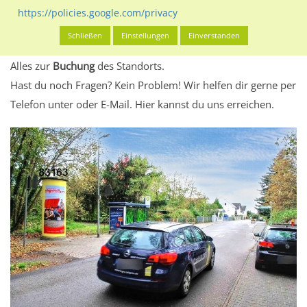
eventuelle Beschränkungen in den zugelassenen
https://policies.google.com/privacy
Werbeinhalten informieren.
Schließen
Einstellungen
Einverstanden
Alles klar? Dann findest du direkt im unteren Teil dieser Seite
Alles zur
Buchung
des Standorts.
Hast du noch Fragen? Kein Problem! Wir helfen dir gerne per
Telefon unter oder E-Mail.
Hier kannst du uns erreichen.