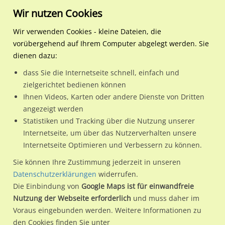
Wir nutzen Cookies
Wir verwenden Cookies - kleine Dateien, die
vorübergehend auf Ihrem Computer abgelegt werden. Sie
Regionale Plakatwerbung
Hessen
Weiterstadt, Stadt
Wiesenstr 2 li/Grüner We
dienen dazu:
Wiesenstr 2 li/Grüner Weg nh
dass Sie die Internetseite schnell, einfach und
zielgerichtet bedienen können
64293 / Weiterstadt, Stadt / Riedbahn
Ihnen Videos, Karten oder andere Dienste von Dritten
angezeigt werden
Statistiken und Tracking über die Nutzung unserer
Nutze günstige Werbemöglichkeiten am Standort Wiesenstr
Internetseite, um über das Nutzerverhalten unsere
Internetseite Optimieren und Verbessern zu können.
2 li/Grüner Weg nh
im Ortsteil Riedbahn)
in Weiterstadt,
Stadt.
Sie können Ihre Zustimmung jederzeit in unseren
Datenschutzerklärungen
widerrufen.
Wir erheben für jede unserer Werbeflächen individuelle und
Die Einbindung von
Google Maps ist für einwandfreie
aktuelle
Standortinformationen
und
Leistungswerte
. Damit
Nutzung der Webseite erforderlich
und muss daher im
kannst du dich schon vor der Buchung im Detail über den
Voraus eingebunden werden. Weitere Informationen zu
Standort, seine Reichweite und Werbewirkung sowie
den Cookies finden Sie unter