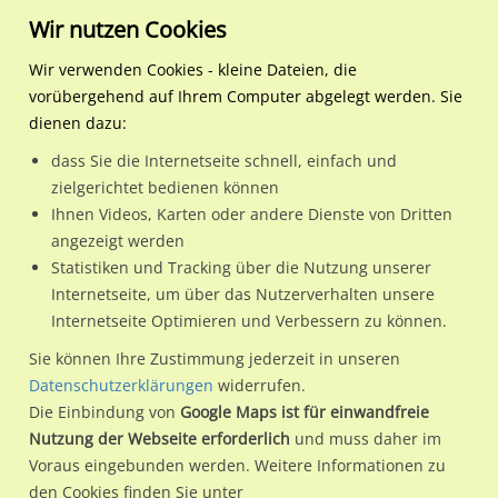
Wir nutzen Cookies
Wir verwenden Cookies - kleine Dateien, die
vorübergehend auf Ihrem Computer abgelegt werden. Sie
Regionale Plakatwerbung
Hessen
Erlensee, Stadt
Ravolzhäuser Str. / Friedr
dienen dazu:
Ravolzhäuser Str. / Friedrich-Ebert-Str.
dass Sie die Internetseite schnell, einfach und
zielgerichtet bedienen können
63526 / Erlensee, Stadt / Langendiebach
Ihnen Videos, Karten oder andere Dienste von Dritten
angezeigt werden
Statistiken und Tracking über die Nutzung unserer
Nutze günstige Werbemöglichkeiten am Standort
Internetseite, um über das Nutzerverhalten unsere
Internetseite Optimieren und Verbessern zu können.
Ravolzhäuser Str. / Friedrich-Ebert-Str.
im Ortsteil
Langendiebach)
in Erlensee, Stadt.
Sie können Ihre Zustimmung jederzeit in unseren
Datenschutzerklärungen
widerrufen.
Wir erheben für jede unserer Werbeflächen individuelle und
Die Einbindung von
Google Maps ist für einwandfreie
aktuelle
Standortinformationen
und
Leistungswerte
. Damit
Nutzung der Webseite erforderlich
und muss daher im
kannst du dich schon vor der Buchung im Detail über den
Voraus eingebunden werden. Weitere Informationen zu
Standort, seine Reichweite und Werbewirkung sowie
den Cookies finden Sie unter