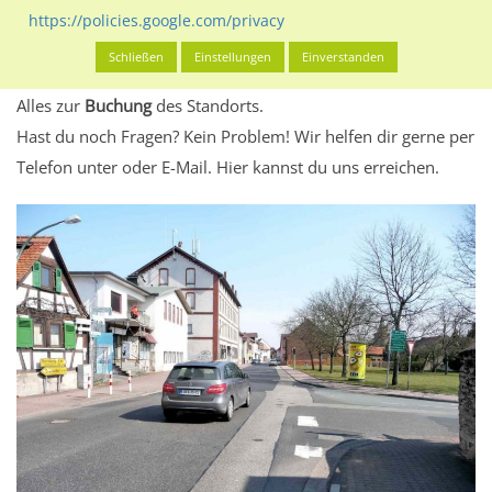
eventuelle Beschränkungen in den zugelassenen
https://policies.google.com/privacy
Werbeinhalten informieren.
Schließen
Einstellungen
Einverstanden
Alles klar? Dann findest du direkt im unteren Teil dieser Seite
Alles zur
Buchung
des Standorts.
Hast du noch Fragen? Kein Problem! Wir helfen dir gerne per
Telefon unter oder E-Mail.
Hier kannst du uns erreichen.