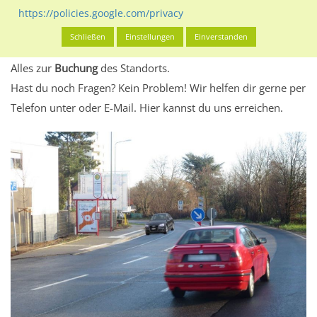
eventuelle Beschränkungen in den zugelassenen
https://policies.google.com/privacy
Werbeinhalten informieren.
Schließen
Einstellungen
Einverstanden
Alles klar? Dann findest du direkt im unteren Teil dieser Seite
Alles zur
Buchung
des Standorts.
Hast du noch Fragen? Kein Problem! Wir helfen dir gerne per
Telefon unter oder E-Mail.
Hier kannst du uns erreichen.