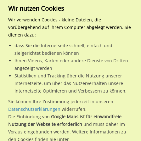
Wir nutzen Cookies
Wir verwenden Cookies - kleine Dateien, die
vorübergehend auf Ihrem Computer abgelegt werden. Sie
Regionale Plakatwerbung
Hessen
Kriftel
Kapellenstr. saw. 30/Br
dienen dazu:
Kapellenstr. saw. 30/Brunnenweg/aussen
dass Sie die Internetseite schnell, einfach und
zielgerichtet bedienen können
65830 / Kriftel / Kriftel
Ihnen Videos, Karten oder andere Dienste von Dritten
angezeigt werden
Statistiken und Tracking über die Nutzung unserer
Nutze günstige Werbemöglichkeiten am Standort
Internetseite, um über das Nutzerverhalten unsere
Internetseite Optimieren und Verbessern zu können.
Kapellenstr. saw. 30/Brunnenweg/aussen
im Ortsteil Kriftel)
in Kriftel.
Sie können Ihre Zustimmung jederzeit in unseren
Datenschutzerklärungen
widerrufen.
Wir erheben für jede unserer Werbeflächen individuelle und
Die Einbindung von
Google Maps ist für einwandfreie
aktuelle
Standortinformationen
und
Leistungswerte
. Damit
Nutzung der Webseite erforderlich
und muss daher im
kannst du dich schon vor der Buchung im Detail über den
Voraus eingebunden werden. Weitere Informationen zu
Standort, seine Reichweite und Werbewirkung sowie
den Cookies finden Sie unter