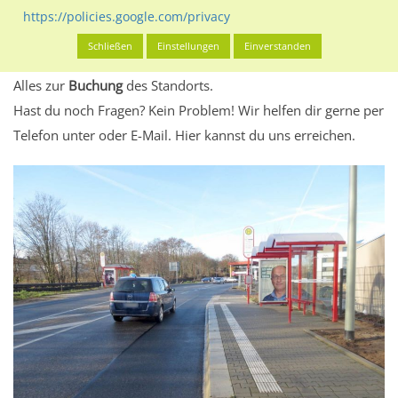
eventuelle Beschränkungen in den zugelassenen
https://policies.google.com/privacy
Werbeinhalten informieren.
Schließen
Einstellungen
Einverstanden
Alles klar? Dann findest du direkt im unteren Teil dieser Seite
Alles zur
Buchung
des Standorts.
Hast du noch Fragen? Kein Problem! Wir helfen dir gerne per
Telefon unter oder E-Mail.
Hier kannst du uns erreichen.