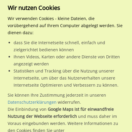
Wir nutzen Cookies
Wir verwenden Cookies - kleine Dateien, die
vorübergehend auf Ihrem Computer abgelegt werden. Sie
Regionale Plakatwerbung
Hessen
Kriftel
Kapellenstr. saw. 30/Br
dienen dazu:
Kapellenstr. saw. 30/Brunnenweg/innen
dass Sie die Internetseite schnell, einfach und
zielgerichtet bedienen können
65830 / Kriftel / Kriftel
Ihnen Videos, Karten oder andere Dienste von Dritten
angezeigt werden
Statistiken und Tracking über die Nutzung unserer
Nutze günstige Werbemöglichkeiten am Standort
Internetseite, um über das Nutzerverhalten unsere
Internetseite Optimieren und Verbessern zu können.
Kapellenstr. saw. 30/Brunnenweg/innen
im Ortsteil Kriftel)
in Kriftel.
Sie können Ihre Zustimmung jederzeit in unseren
Datenschutzerklärungen
widerrufen.
Wir erheben für jede unserer Werbeflächen individuelle und
Die Einbindung von
Google Maps ist für einwandfreie
aktuelle
Standortinformationen
und
Leistungswerte
. Damit
Nutzung der Webseite erforderlich
und muss daher im
kannst du dich schon vor der Buchung im Detail über den
Voraus eingebunden werden. Weitere Informationen zu
Standort, seine Reichweite und Werbewirkung sowie
den Cookies finden Sie unter