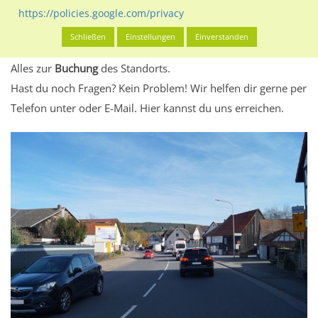
eventuelle Beschränkungen in den zugelassenen
https://policies.google.com/privacy
Werbeinhalten informieren.
Schließen
Einstellungen
Einverstanden
Alles klar? Dann findest du direkt im unteren Teil dieser Seite
Alles zur
Buchung
des Standorts.
Hast du noch Fragen? Kein Problem! Wir helfen dir gerne per
Telefon unter oder E-Mail.
Hier kannst du uns erreichen.