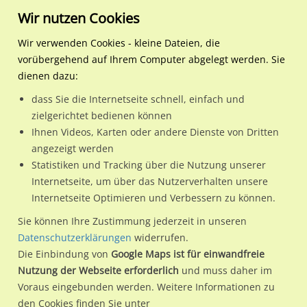
Wir nutzen Cookies
Wir verwenden Cookies - kleine Dateien, die
vorübergehend auf Ihrem Computer abgelegt werden. Sie
Regionale Plakatwerbung
Hessen
Michelstadt, Stadt
Darmstädter Str. 47 (B 47
dienen dazu:
Darmstädter Str. 47 (B 47) quer RS
dass Sie die Internetseite schnell, einfach und
zielgerichtet bedienen können
64720 / Michelstadt, Stadt / Steinbach
Ihnen Videos, Karten oder andere Dienste von Dritten
angezeigt werden
Statistiken und Tracking über die Nutzung unserer
Nutze günstige Werbemöglichkeiten am Standort
Internetseite, um über das Nutzerverhalten unsere
Internetseite Optimieren und Verbessern zu können.
Darmstädter Str. 47 (B 47) quer RS
im Ortsteil Steinbach)
in
Michelstadt, Stadt.
Sie können Ihre Zustimmung jederzeit in unseren
Datenschutzerklärungen
widerrufen.
Wir erheben für jede unserer Werbeflächen individuelle und
Die Einbindung von
Google Maps ist für einwandfreie
aktuelle
Standortinformationen
und
Leistungswerte
. Damit
Nutzung der Webseite erforderlich
und muss daher im
kannst du dich schon vor der Buchung im Detail über den
Voraus eingebunden werden. Weitere Informationen zu
Standort, seine Reichweite und Werbewirkung sowie
den Cookies finden Sie unter