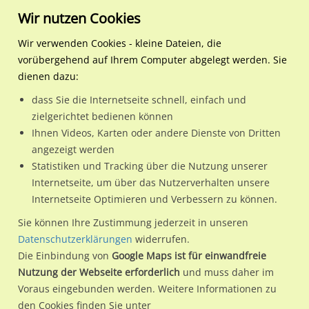
Wir nutzen Cookies
Wir verwenden Cookies - kleine Dateien, die
vorübergehend auf Ihrem Computer abgelegt werden. Sie
Regionale Plakatwerbung
Hessen
Aßlar, Stadt
Wallberggraben 4 / Si. Str
dienen dazu:
Wallberggraben 4 / Si. Str.
dass Sie die Internetseite schnell, einfach und
zielgerichtet bedienen können
35614 / Aßlar, Stadt
Ihnen Videos, Karten oder andere Dienste von Dritten
angezeigt werden
Statistiken und Tracking über die Nutzung unserer
Nutze günstige Werbemöglichkeiten am Standort
Internetseite, um über das Nutzerverhalten unsere
Internetseite Optimieren und Verbessern zu können.
Wallberggraben 4 / Si. Str. in Aßlar, Stadt.
Wir erheben für jede unserer Werbeflächen individuelle und
Sie können Ihre Zustimmung jederzeit in unseren
Datenschutzerklärungen
widerrufen.
aktuelle
Standortinformationen
und
Leistungswerte
. Damit
Die Einbindung von
Google Maps ist für einwandfreie
kannst du dich schon vor der Buchung im Detail über den
Nutzung der Webseite erforderlich
und muss daher im
Standort, seine Reichweite und Werbewirkung sowie
Voraus eingebunden werden. Weitere Informationen zu
eventuelle Beschränkungen in den zugelassenen
den Cookies finden Sie unter