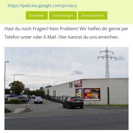
Werbeinhalten informieren.
https://policies.google.com/privacy
Alles klar? Dann findest du direkt im unteren Teil dieser Seite
Schließen
Einstellungen
Einverstanden
Alles zur
Buchung
des Standorts.
Hast du noch Fragen? Kein Problem! Wir helfen dir gerne per
Telefon unter oder E-Mail.
Hier kannst du uns erreichen.