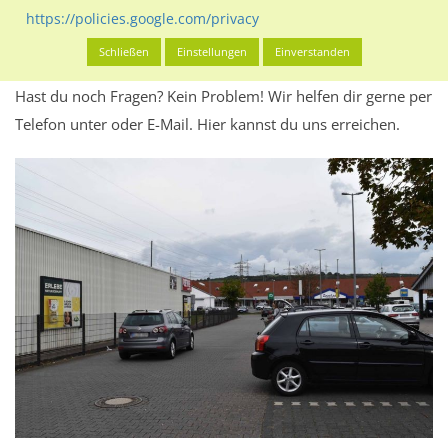
Werbeinhalten informieren.
https://policies.google.com/privacy
Alles klar? Dann findest du direkt im unteren Teil dieser Seite
Schließen
Einstellungen
Einverstanden
Alles zur
Buchung
des Standorts.
Hast du noch Fragen? Kein Problem! Wir helfen dir gerne per
Telefon unter oder E-Mail.
Hier kannst du uns erreichen.