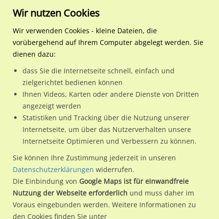
Wir nutzen Cookies
Wir verwenden Cookies - kleine Dateien, die
vorübergehend auf Ihrem Computer abgelegt werden. Sie
Regionale Plakatwerbung
Hessen
Aßlar, Stadt
Wallberggraben 4 / Si. Ald
dienen dazu:
Wallberggraben 4 / Si. Aldi mi.
dass Sie die Internetseite schnell, einfach und
zielgerichtet bedienen können
35614 / Aßlar, Stadt
Ihnen Videos, Karten oder andere Dienste von Dritten
angezeigt werden
Statistiken und Tracking über die Nutzung unserer
Nutze günstige Werbemöglichkeiten am Standort
Internetseite, um über das Nutzerverhalten unsere
Internetseite Optimieren und Verbessern zu können.
Wallberggraben 4 / Si. Aldi mi. in Aßlar, Stadt.
Wir erheben für jede unserer Werbeflächen individuelle und
Sie können Ihre Zustimmung jederzeit in unseren
Datenschutzerklärungen
widerrufen.
aktuelle
Standortinformationen
und
Leistungswerte
. Damit
Die Einbindung von
Google Maps ist für einwandfreie
kannst du dich schon vor der Buchung im Detail über den
Nutzung der Webseite erforderlich
und muss daher im
Standort, seine Reichweite und Werbewirkung sowie
Voraus eingebunden werden. Weitere Informationen zu
eventuelle Beschränkungen in den zugelassenen
den Cookies finden Sie unter