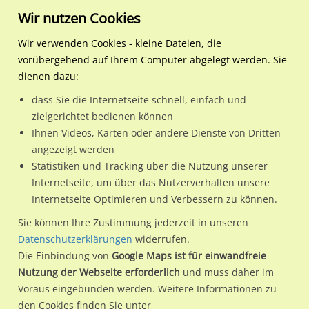
Wir nutzen Cookies
Wir verwenden Cookies - kleine Dateien, die
vorübergehend auf Ihrem Computer abgelegt werden. Sie
Regionale Plakatwerbung
Hessen
Ebsdorfergrund
Am Energiepark 5 (PP) / re
dienen dazu:
Am Energiepark 5 (PP) / re. neb. Eing.
dass Sie die Internetseite schnell, einfach und
zielgerichtet bedienen können
35085 / Ebsdorfergrund
Ihnen Videos, Karten oder andere Dienste von Dritten
angezeigt werden
Statistiken und Tracking über die Nutzung unserer
Nutze günstige Werbemöglichkeiten am Standort Am
Internetseite, um über das Nutzerverhalten unsere
Internetseite Optimieren und Verbessern zu können.
Energiepark 5 (PP) / re. neb. Eing. in Ebsdorfergrund.
Wir erheben für jede unserer Werbeflächen individuelle und
Sie können Ihre Zustimmung jederzeit in unseren
Datenschutzerklärungen
widerrufen.
aktuelle
Standortinformationen
und
Leistungswerte
. Damit
Die Einbindung von
Google Maps ist für einwandfreie
kannst du dich schon vor der Buchung im Detail über den
Nutzung der Webseite erforderlich
und muss daher im
Standort, seine Reichweite und Werbewirkung sowie
Voraus eingebunden werden. Weitere Informationen zu
eventuelle Beschränkungen in den zugelassenen
den Cookies finden Sie unter