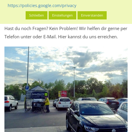
Werbeinhalten informieren.
https://policies.google.com/privacy
Alles klar? Dann findest du direkt im unteren Teil dieser Seite
Schließen
Einstellungen
Einverstanden
Alles zur
Buchung
des Standorts.
Hast du noch Fragen? Kein Problem! Wir helfen dir gerne per
Telefon unter oder E-Mail.
Hier kannst du uns erreichen.