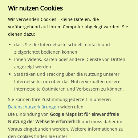
Wir nutzen Cookies
Wir verwenden Cookies - kleine Dateien, die
vorübergehend auf Ihrem Computer abgelegt werden. Sie
Regionale Plakatwerbung
Hessen
Schlitz, Stadt
Am Lingelsberg 2/rts (Be
dienen dazu:
Am Lingelsberg 2/rts (Bernshausen)
dass Sie die Internetseite schnell, einfach und
zielgerichtet bedienen können
36110 / Schlitz, Stadt / Bernshausen
Ihnen Videos, Karten oder andere Dienste von Dritten
angezeigt werden
Statistiken und Tracking über die Nutzung unserer
Nutze günstige Werbemöglichkeiten am Standort Am
Internetseite, um über das Nutzerverhalten unsere
Internetseite Optimieren und Verbessern zu können.
Lingelsberg 2/rts (Bernshausen)
im Ortsteil Bernshausen)
in
Schlitz, Stadt.
Sie können Ihre Zustimmung jederzeit in unseren
Datenschutzerklärungen
widerrufen.
Wir erheben für jede unserer Werbeflächen individuelle und
Die Einbindung von
Google Maps ist für einwandfreie
aktuelle
Standortinformationen
und
Leistungswerte
. Damit
Nutzung der Webseite erforderlich
und muss daher im
kannst du dich schon vor der Buchung im Detail über den
Voraus eingebunden werden. Weitere Informationen zu
Standort, seine Reichweite und Werbewirkung sowie
den Cookies finden Sie unter