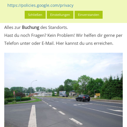
eventuelle Beschränkungen in den zugelassenen
https://policies.google.com/privacy
Werbeinhalten informieren.
Schließen
Einstellungen
Einverstanden
Alles klar? Dann findest du direkt im unteren Teil dieser Seite
Alles zur
Buchung
des Standorts.
Hast du noch Fragen? Kein Problem! Wir helfen dir gerne per
Telefon unter oder E-Mail.
Hier kannst du uns erreichen.