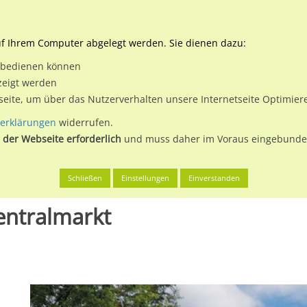
Downloads
Ne
uf Ihrem Computer abgelegt werden. Sie dienen dazu:
et bedienen können
 & Buchen
Plakatwerbung
Aussenwerbung
Medi
zeigt werden
tseite, um über das Nutzerverhalten unsere Internetseite Optimie
erklärungen
widerrufen.
 der Webseite erforderlich
und muss daher im Voraus eingebunden
en, Stadt
Ostpreußenstr. 66 SB-Zentralmarkt
Schließen
Einstellungen
Einverstanden
entralmarkt