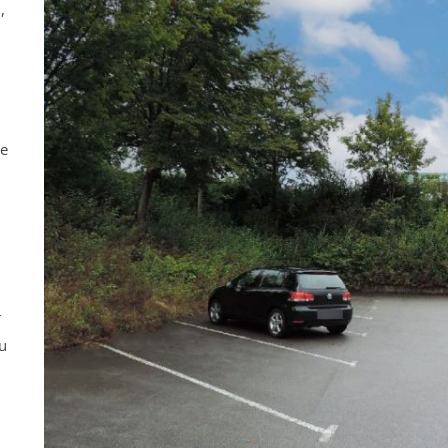
,
ne
r
u