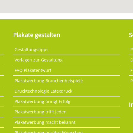
Plakate gestalten
S
Gestaltungstipps
P
Vorlagen zur Gestaltung
D
FAQ Plakatentwurf
F
Plakatwerbung Branchenbeispiele
P
Drucktechnologie Latexdruck
Plakatwerbung bringt Erfolg
I
Plakatwerbung trifft jeden
Plakatwerbung macht bekannt
Plakatwerbung berührt Menschen