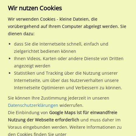
Wir nutzen Cookies
Wir verwenden Cookies - kleine Dateien, die
vorübergehend auf Ihrem Computer abgelegt werden. Sie
Regionale Plakatwerbung
Mecklenburg-
Stralsund, Hansestadt
Am Paschenberg B96
dienen dazu:
Vorpommern
dass Sie die Internetseite schnell, einfach und
Am Paschenberg B96
zielgerichtet bedienen können
Ihnen Videos, Karten oder andere Dienste von Dritten
18439 / Stralsund, Hansestadt / Andershof
angezeigt werden
Statistiken und Tracking über die Nutzung unserer
Internetseite, um über das Nutzerverhalten unsere
Nutze günstige Werbemöglichkeiten am Standort Am
Internetseite Optimieren und Verbessern zu können.
Paschenberg B96
im Ortsteil Andershof)
in Stralsund,
Sie können Ihre Zustimmung jederzeit in unseren
Hansestadt.
Datenschutzerklärungen
widerrufen.
Die Einbindung von
Google Maps ist für einwandfreie
Wir erheben für jede unserer Werbeflächen individuelle und
Nutzung der Webseite erforderlich
und muss daher im
aktuelle
Standortinformationen
und
Leistungswerte
. Damit
Voraus eingebunden werden. Weitere Informationen zu
kannst du dich schon vor der Buchung im Detail über den
den Cookies finden Sie unter