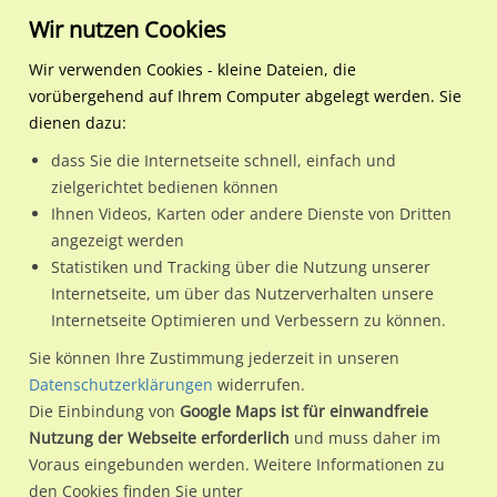
Wir nutzen Cookies
Wir verwenden Cookies - kleine Dateien, die
vorübergehend auf Ihrem Computer abgelegt werden. Sie
Regionale Plakatwerbung
Mecklenburg-
Stralsund, Hansestadt
Demminer Str./Viermorge
dienen dazu:
Vorpommern
dass Sie die Internetseite schnell, einfach und
Demminer Str./Viermorgen/We.re.
zielgerichtet bedienen können
Ihnen Videos, Karten oder andere Dienste von Dritten
18437 / Stralsund, Hansestadt / Grünhufe
angezeigt werden
Statistiken und Tracking über die Nutzung unserer
Internetseite, um über das Nutzerverhalten unsere
Nutze günstige Werbemöglichkeiten am Standort Demminer
Internetseite Optimieren und Verbessern zu können.
Str./Viermorgen/We.re.
im Ortsteil Grünhufe)
in Stralsund,
Sie können Ihre Zustimmung jederzeit in unseren
Hansestadt.
Datenschutzerklärungen
widerrufen.
Die Einbindung von
Google Maps ist für einwandfreie
Wir erheben für jede unserer Werbeflächen individuelle und
Nutzung der Webseite erforderlich
und muss daher im
aktuelle
Standortinformationen
und
Leistungswerte
. Damit
Voraus eingebunden werden. Weitere Informationen zu
kannst du dich schon vor der Buchung im Detail über den
den Cookies finden Sie unter