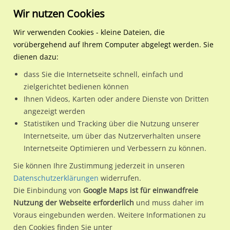
Wir nutzen Cookies
Wir verwenden Cookies - kleine Dateien, die
vorübergehend auf Ihrem Computer abgelegt werden. Sie
Regionale Plakatwerbung
Mecklenburg-
Wismar, Hansestadt
Lübsche Str./An der Lübs
dienen dazu:
Vorpommern
dass Sie die Internetseite schnell, einfach und
Lübsche Str./An der Lübschen Burg/We.li.
zielgerichtet bedienen können
Ihnen Videos, Karten oder andere Dienste von Dritten
23968 / Wismar, Hansestadt / Wismar-West
angezeigt werden
Statistiken und Tracking über die Nutzung unserer
Internetseite, um über das Nutzerverhalten unsere
Nutze günstige Werbemöglichkeiten am Standort Lübsche
Internetseite Optimieren und Verbessern zu können.
Str./An der Lübschen Burg/We.li.
im Ortsteil Wismar-West)
Sie können Ihre Zustimmung jederzeit in unseren
in Wismar, Hansestadt.
Datenschutzerklärungen
widerrufen.
Die Einbindung von
Google Maps ist für einwandfreie
Wir erheben für jede unserer Werbeflächen individuelle und
Nutzung der Webseite erforderlich
und muss daher im
aktuelle
Standortinformationen
und
Leistungswerte
. Damit
Voraus eingebunden werden. Weitere Informationen zu
kannst du dich schon vor der Buchung im Detail über den
den Cookies finden Sie unter