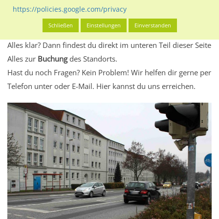
Standort, seine Reichweite und Werbewirkung sowie
https://policies.google.com/privacy
eventuelle Beschränkungen in den zugelassenen
Schließen
Einstellungen
Einverstanden
Werbeinhalten informieren.
Alles klar? Dann findest du direkt im unteren Teil dieser Seite
Alles zur
Buchung
des Standorts.
Hast du noch Fragen? Kein Problem! Wir helfen dir gerne per
Telefon unter oder E-Mail.
Hier kannst du uns erreichen.