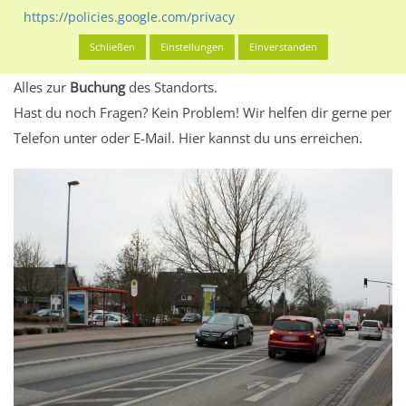
eventuelle Beschränkungen in den zugelassenen
https://policies.google.com/privacy
Werbeinhalten informieren.
Schließen
Einstellungen
Einverstanden
Alles klar? Dann findest du direkt im unteren Teil dieser Seite
Alles zur
Buchung
des Standorts.
Hast du noch Fragen? Kein Problem! Wir helfen dir gerne per
Telefon unter oder E-Mail.
Hier kannst du uns erreichen.