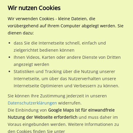
Wir nutzen Cookies
Wir verwenden Cookies - kleine Dateien, die
vorübergehend auf Ihrem Computer abgelegt werden. Sie
Regionale Plakatwerbung
Mecklenburg-Vorpommern
Wismar, Hansestadt
Philipp-Müller-Str./Friedri
dienen dazu:
Philipp-Müller-Str./Friedrich-Wolf-Str./We.li.
dass Sie die Internetseite schnell, einfach und
zielgerichtet bedienen können
23966 / Wismar, Hansestadt / Friedenshof
Ihnen Videos, Karten oder andere Dienste von Dritten
angezeigt werden
Statistiken und Tracking über die Nutzung unserer
Nutze günstige Werbemöglichkeiten am Standort Philipp-
Internetseite, um über das Nutzerverhalten unsere
Internetseite Optimieren und Verbessern zu können.
Müller-Str./Friedrich-Wolf-Str./We.li.
im Ortsteil Friedenshof)
in Wismar, Hansestadt.
Sie können Ihre Zustimmung jederzeit in unseren
Datenschutzerklärungen
widerrufen.
Wir erheben für jede unserer Werbeflächen individuelle und
Die Einbindung von
Google Maps ist für einwandfreie
aktuelle
Standortinformationen
und
Leistungswerte
. Damit
Nutzung der Webseite erforderlich
und muss daher im
kannst du dich schon vor der Buchung im Detail über den
Voraus eingebunden werden. Weitere Informationen zu
Standort, seine Reichweite und Werbewirkung sowie
den Cookies finden Sie unter