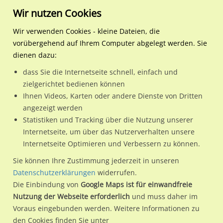
Wir nutzen Cookies
Wir verwenden Cookies - kleine Dateien, die
vorübergehend auf Ihrem Computer abgelegt werden. Sie
Regionale Plakatwerbung
Mecklenburg-
Wismar, Hansestadt
Philosophenweg/Prof.-Freg
dienen dazu:
Vorpommern
dass Sie die Internetseite schnell, einfach und
Philosophenweg/Prof.-Frege-Str./We.li.
zielgerichtet bedienen können
Ihnen Videos, Karten oder andere Dienste von Dritten
23970 / Wismar, Hansestadt / Kagenmarkt
angezeigt werden
Statistiken und Tracking über die Nutzung unserer
Internetseite, um über das Nutzerverhalten unsere
Nutze günstige Werbemöglichkeiten am Standort
Internetseite Optimieren und Verbessern zu können.
Philosophenweg/Prof.-Frege-Str./We.li.
im Ortsteil
Sie können Ihre Zustimmung jederzeit in unseren
Kagenmarkt)
in Wismar, Hansestadt.
Datenschutzerklärungen
widerrufen.
Die Einbindung von
Google Maps ist für einwandfreie
Wir erheben für jede unserer Werbeflächen individuelle und
Nutzung der Webseite erforderlich
und muss daher im
aktuelle
Standortinformationen
und
Leistungswerte
. Damit
Voraus eingebunden werden. Weitere Informationen zu
kannst du dich schon vor der Buchung im Detail über den
den Cookies finden Sie unter