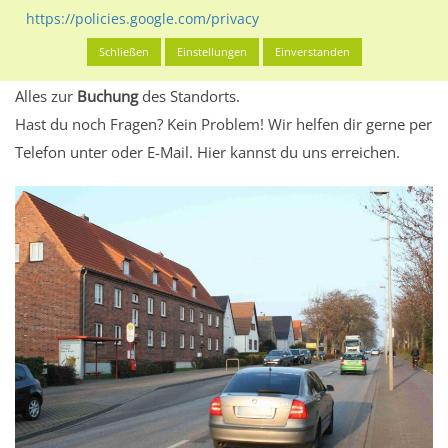
eventuelle Beschränkungen in den zugelassenen
https://policies.google.com/privacy
Werbeinhalten informieren.
Schließen
Einstellungen
Einverstanden
Alles klar? Dann findest du direkt im unteren Teil dieser Seite
Alles zur
Buchung
des Standorts.
Hast du noch Fragen? Kein Problem! Wir helfen dir gerne per
Telefon unter oder E-Mail.
Hier kannst du uns erreichen.