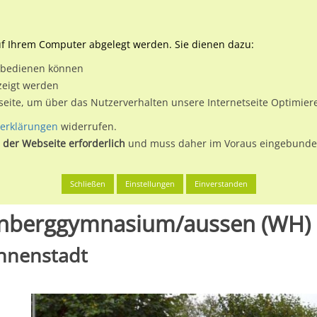
Downloads
Ne
uf Ihrem Computer abgelegt werden. Sie dienen dazu:
et bedienen können
 & Buchen
Plakatwerbung
Aussenwerbung
Medi
zeigt werden
tseite, um über das Nutzerverhalten unsere Internetseite Optimie
erklärungen
widerrufen.
 der Webseite erforderlich
und muss daher im Voraus eingebunden
öttingen, Stadt
Friedländer Weg 19/Hainberggymnasium/aussen 
Schließen
Einstellungen
Einverstanden
inberggymnasium/aussen (WH)
Innenstadt