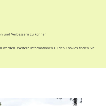
ws
Preise
Warenkorb
Registrieren
Anmelden
en
Kontakt
ren und Verbessern zu können.
 werden. Weitere Informationen zu den Cookies finden Sie
(WH)