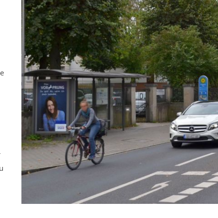
ne
r
u