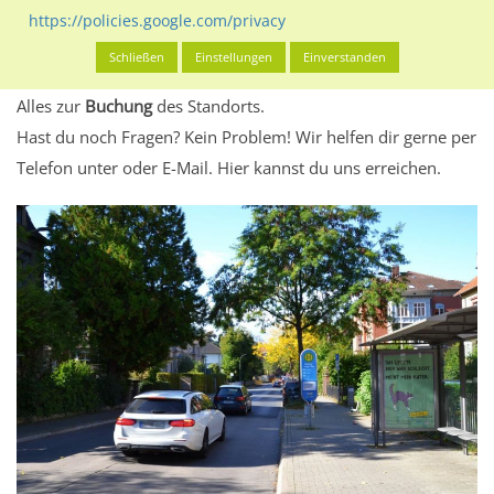
eventuelle Beschränkungen in den zugelassenen
https://policies.google.com/privacy
Werbeinhalten informieren.
Schließen
Einstellungen
Einverstanden
Alles klar? Dann findest du direkt im unteren Teil dieser Seite
Alles zur
Buchung
des Standorts.
Hast du noch Fragen? Kein Problem! Wir helfen dir gerne per
Telefon unter oder E-Mail.
Hier kannst du uns erreichen.