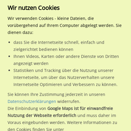
Wir nutzen Cookies
Wir verwenden Cookies - kleine Dateien, die
vorübergehend auf Ihrem Computer abgelegt werden. Sie
Regionale Plakatwerbung
Niedersachsen
Göttingen, Stadt
Nikolausberger Weg 27/e
dienen dazu:
Nikolausberger Weg 27/einwärts/innen (WH)
dass Sie die Internetseite schnell, einfach und
zielgerichtet bedienen können
37073 / Göttingen, Stadt / Innenstadt
Ihnen Videos, Karten oder andere Dienste von Dritten
angezeigt werden
Statistiken und Tracking über die Nutzung unserer
Nutze günstige Werbemöglichkeiten am Standort
Internetseite, um über das Nutzerverhalten unsere
Internetseite Optimieren und Verbessern zu können.
Nikolausberger Weg 27/einwärts/innen (WH)
im Ortsteil
Innenstadt)
in Göttingen, Stadt.
Sie können Ihre Zustimmung jederzeit in unseren
Datenschutzerklärungen
widerrufen.
Wir erheben für jede unserer Werbeflächen individuelle und
Die Einbindung von
Google Maps ist für einwandfreie
aktuelle
Standortinformationen
und
Leistungswerte
. Damit
Nutzung der Webseite erforderlich
und muss daher im
kannst du dich schon vor der Buchung im Detail über den
Voraus eingebunden werden. Weitere Informationen zu
Standort, seine Reichweite und Werbewirkung sowie
den Cookies finden Sie unter