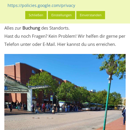
eventuelle Beschränkungen in den zugelassenen
https://policies.google.com/privacy
Werbeinhalten informieren.
Schließen
Einstellungen
Einverstanden
Alles klar? Dann findest du direkt im unteren Teil dieser Seite
Alles zur
Buchung
des Standorts.
Hast du noch Fragen? Kein Problem! Wir helfen dir gerne per
Telefon unter oder E-Mail.
Hier kannst du uns erreichen.