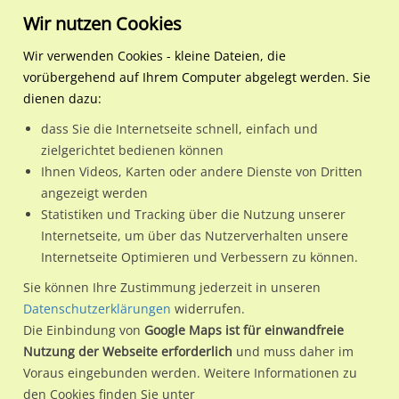
Wir nutzen Cookies
Wir verwenden Cookies - kleine Dateien, die
vorübergehend auf Ihrem Computer abgelegt werden. Sie
Regionale Plakatwerbung
Niedersachsen
Hannover, Landeshauptstad
HST Mühlenberger Markt 
dienen dazu:
HST Mühlenberger Markt (Bus) re. außen
dass Sie die Internetseite schnell, einfach und
zielgerichtet bedienen können
30457 / Hannover, Landeshauptstadt / Mühlenberg
Ihnen Videos, Karten oder andere Dienste von Dritten
angezeigt werden
Statistiken und Tracking über die Nutzung unserer
Nutze günstige Werbemöglichkeiten am Standort HST
Internetseite, um über das Nutzerverhalten unsere
Internetseite Optimieren und Verbessern zu können.
Mühlenberger Markt (Bus) re. außen
im Ortsteil Mühlenberg)
in Hannover, Landeshauptstadt.
Sie können Ihre Zustimmung jederzeit in unseren
Datenschutzerklärungen
widerrufen.
Wir erheben für jede unserer Werbeflächen individuelle und
Die Einbindung von
Google Maps ist für einwandfreie
aktuelle
Standortinformationen
und
Leistungswerte
. Damit
Nutzung der Webseite erforderlich
und muss daher im
kannst du dich schon vor der Buchung im Detail über den
Voraus eingebunden werden. Weitere Informationen zu
Standort, seine Reichweite und Werbewirkung sowie
den Cookies finden Sie unter