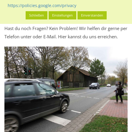
Werbeinhalten informieren.
https://policies.google.com/privacy
Alles klar? Dann findest du direkt im unteren Teil dieser Seite
Schließen
Einstellungen
Einverstanden
Alles zur
Buchung
des Standorts.
Hast du noch Fragen? Kein Problem! Wir helfen dir gerne per
Telefon unter oder E-Mail.
Hier kannst du uns erreichen.