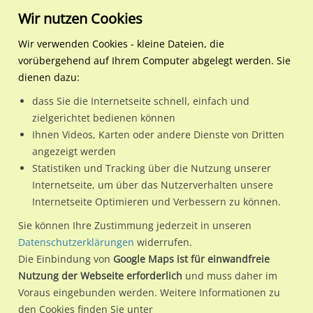
Wir nutzen Cookies
Wir verwenden Cookies - kleine Dateien, die
vorübergehend auf Ihrem Computer abgelegt werden. Sie
Regionale Plakatwerbung
Niedersachsen
Eschede
Uelzener Str. (B 191) geg. 
dienen dazu:
Uelzener Str. (B 191) geg. Poststr.
dass Sie die Internetseite schnell, einfach und
zielgerichtet bedienen können
29348 / Eschede
Ihnen Videos, Karten oder andere Dienste von Dritten
angezeigt werden
Statistiken und Tracking über die Nutzung unserer
Nutze günstige Werbemöglichkeiten am Standort Uelzener
Internetseite, um über das Nutzerverhalten unsere
Internetseite Optimieren und Verbessern zu können.
Str. (B 191) geg. Poststr. in Eschede.
Wir erheben für jede unserer Werbeflächen individuelle und
Sie können Ihre Zustimmung jederzeit in unseren
Datenschutzerklärungen
widerrufen.
aktuelle
Standortinformationen
und
Leistungswerte
. Damit
Die Einbindung von
Google Maps ist für einwandfreie
kannst du dich schon vor der Buchung im Detail über den
Nutzung der Webseite erforderlich
und muss daher im
Standort, seine Reichweite und Werbewirkung sowie
Voraus eingebunden werden. Weitere Informationen zu
eventuelle Beschränkungen in den zugelassenen
den Cookies finden Sie unter