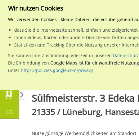
Wir nutzen Cookies
Wir verwenden Cookies - kleine Dateien, die vorübergehend a
dass Sie die Internetseite schnell, einfach und zielgericht
Planen
Ihnen Videos, Karten oder andere Dienste von Dritten ange
Statistiken und Tracking über die Nutzung unserer Interne
Wähle den Werbestandort:
Sie können Ihre Zustimmung jederzeit in unseren
Datenschutz
Die Einbindung von
Google Maps ist für einwandfreie Nutzung
unter
https://policies.google.com/privacy
Regionale Plakatwerbung
Niedersachsen
L
Sülfmeisterstr. 3 Edek
21335 / Lüneburg, Hansesta
00
Nutze günstige Werbemöglichkeiten am Standort