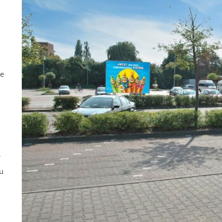
ne
r
u