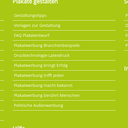
Plakate gestalten
S
Gestaltungstipps
P
Vorlagen zur Gestaltung
D
FAQ Plakatentwurf
F
Plakatwerbung Branchenbeispiele
P
Drucktechnologie Latexdruck
Plakatwerbung bringt Erfolg
I
Plakatwerbung trifft jeden
Plakatwerbung macht bekannt
Plakatwerbung berührt Menschen
Politische Außenwerbung