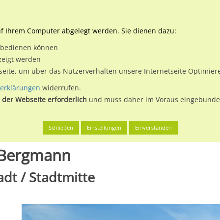
Downloads
Ne
uf Ihrem Computer abgelegt werden. Sie dienen dazu:
et bedienen können
 & Buchen
Plakatwerbung
Aussenwerbung
Medi
zeigt werden
tseite, um über das Nutzerverhalten unsere Internetseite Optimie
erklärungen
widerrufen.
 der Webseite erforderlich
und muss daher im Voraus eingebunden
üneburg, Hansestadt
Sülfmeisterstr. 3 Edeka Bergmann
Schließen
Einstellungen
Einverstanden
a Bergmann
dt / Stadtmitte