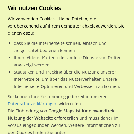
Wir nutzen Cookies
Wir verwenden Cookies - kleine Dateien, die
vorübergehend auf Ihrem Computer abgelegt werden. Sie
Regionale Plakatwerbung
Niedersachsen
Lüneburg, Hansestadt
Artlenburger Str. 71 re. ne
dienen dazu:
Artlenburger Str. 71 re. neb. (B 209) / Sto. 2
dass Sie die Internetseite schnell, einfach und
zielgerichtet bedienen können
21365 / Lüneburg, Hansestadt / Adendorf
Ihnen Videos, Karten oder andere Dienste von Dritten
angezeigt werden
Statistiken und Tracking über die Nutzung unserer
Nutze günstige Werbemöglichkeiten am Standort
Internetseite, um über das Nutzerverhalten unsere
Internetseite Optimieren und Verbessern zu können.
Artlenburger Str. 71 re. neb. (B 209) / Sto. 2
im Ortsteil
Adendorf)
in Lüneburg, Hansestadt.
Sie können Ihre Zustimmung jederzeit in unseren
Datenschutzerklärungen
widerrufen.
Wir erheben für jede unserer Werbeflächen individuelle und
Die Einbindung von
Google Maps ist für einwandfreie
aktuelle
Standortinformationen
und
Leistungswerte
. Damit
Nutzung der Webseite erforderlich
und muss daher im
kannst du dich schon vor der Buchung im Detail über den
Voraus eingebunden werden. Weitere Informationen zu
Standort, seine Reichweite und Werbewirkung sowie
den Cookies finden Sie unter