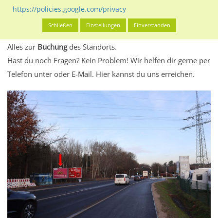
eventuelle Beschränkungen in den zugelassenen
https://policies.google.com/privacy
Werbeinhalten informieren.
Schließen
Einstellungen
Einverstanden
Alles klar? Dann findest du direkt im unteren Teil dieser Seite
Alles zur
Buchung
des Standorts.
Hast du noch Fragen? Kein Problem! Wir helfen dir gerne per
Telefon unter oder E-Mail.
Hier kannst du uns erreichen.