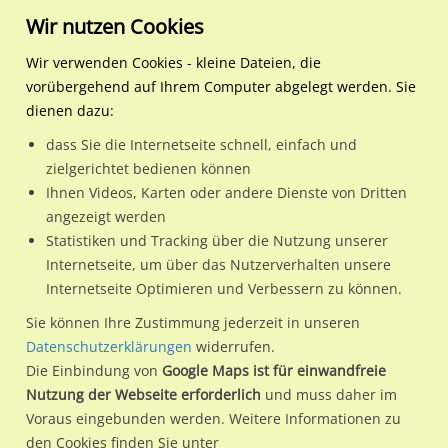
Wir nutzen Cookies
Wir verwenden Cookies - kleine Dateien, die
vorübergehend auf Ihrem Computer abgelegt werden. Sie
Regionale Plakatwerbung
Niedersachsen
Oldenburg (Oldb), Stadt
Ammerländer Heerstr 14
dienen dazu:
Ammerländer Heerstr 140
dass Sie die Internetseite schnell, einfach und
zielgerichtet bedienen können
26129 / Oldenburg (Oldb), Stadt / Wechloy
Ihnen Videos, Karten oder andere Dienste von Dritten
angezeigt werden
Statistiken und Tracking über die Nutzung unserer
Nutze günstige Werbemöglichkeiten am Standort
Internetseite, um über das Nutzerverhalten unsere
Internetseite Optimieren und Verbessern zu können.
Ammerländer Heerstr 140
im Ortsteil Wechloy)
in
Oldenburg (Oldb), Stadt.
Sie können Ihre Zustimmung jederzeit in unseren
Datenschutzerklärungen
widerrufen.
Wir erheben für jede unserer Werbeflächen individuelle und
Die Einbindung von
Google Maps ist für einwandfreie
aktuelle
Standortinformationen
und
Leistungswerte
. Damit
Nutzung der Webseite erforderlich
und muss daher im
kannst du dich schon vor der Buchung im Detail über den
Voraus eingebunden werden. Weitere Informationen zu
Standort, seine Reichweite und Werbewirkung sowie
den Cookies finden Sie unter