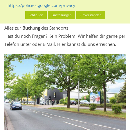
eventuelle Beschränkungen in den zugelassenen
https://policies.google.com/privacy
Werbeinhalten informieren.
Schließen
Einstellungen
Einverstanden
Alles klar? Dann findest du direkt im unteren Teil dieser Seite
Alles zur
Buchung
des Standorts.
Hast du noch Fragen? Kein Problem! Wir helfen dir gerne per
Telefon unter oder E-Mail.
Hier kannst du uns erreichen.