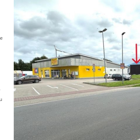
ne
r
u