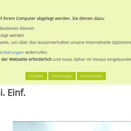
Downloads
Ne
uf Ihrem Computer abgelegt werden. Sie dienen dazu:
et bedienen können
 & Buchen
Plakatwerbung
Aussenwerbung
Medi
zeigt werden
tseite, um über das Nutzerverhalten unsere Internetseite Optimie
erklärungen
widerrufen.
 der Webseite erforderlich
und muss daher im Voraus eingebunden
hlow
Friesenstr. 241 / Netto Si. Einf.
Schließen
Einstellungen
Einverstanden
. Einf.