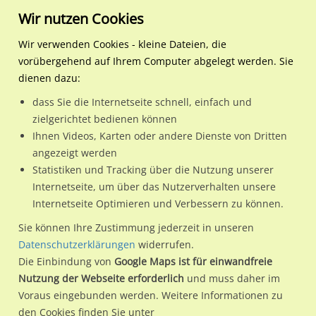
Wir nutzen Cookies
Wir verwenden Cookies - kleine Dateien, die
vorübergehend auf Ihrem Computer abgelegt werden. Sie
Regionale Plakatwerbung
Niedersachsen
Barßel
Friesoyther Str. 9 / Sto. 2
dienen dazu:
Friesoyther Str. 9 / Sto. 2
dass Sie die Internetseite schnell, einfach und
zielgerichtet bedienen können
26676 / Barßel
Ihnen Videos, Karten oder andere Dienste von Dritten
angezeigt werden
Statistiken und Tracking über die Nutzung unserer
Nutze günstige Werbemöglichkeiten am Standort
Internetseite, um über das Nutzerverhalten unsere
Internetseite Optimieren und Verbessern zu können.
Friesoyther Str. 9 / Sto. 2 in Barßel.
Wir erheben für jede unserer Werbeflächen individuelle und
Sie können Ihre Zustimmung jederzeit in unseren
Datenschutzerklärungen
widerrufen.
aktuelle
Standortinformationen
und
Leistungswerte
. Damit
Die Einbindung von
Google Maps ist für einwandfreie
kannst du dich schon vor der Buchung im Detail über den
Nutzung der Webseite erforderlich
und muss daher im
Standort, seine Reichweite und Werbewirkung sowie
Voraus eingebunden werden. Weitere Informationen zu
eventuelle Beschränkungen in den zugelassenen
den Cookies finden Sie unter