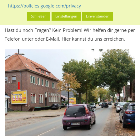
Werbeinhalten informieren.
https://policies.google.com/privacy
Alles klar? Dann findest du direkt im unteren Teil dieser Seite
Schließen
Einstellungen
Einverstanden
Alles zur
Buchung
des Standorts.
Hast du noch Fragen? Kein Problem! Wir helfen dir gerne per
Telefon unter oder E-Mail.
Hier kannst du uns erreichen.