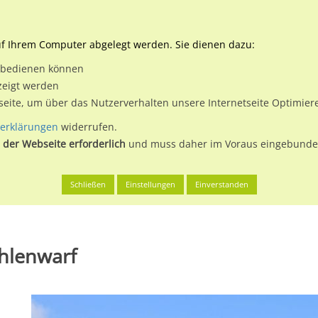
Downloads
Ne
uf Ihrem Computer abgelegt werden. Sie dienen dazu:
et bedienen können
 & Buchen
Plakatwerbung
Aussenwerbung
Medi
zeigt werden
tseite, um über das Nutzerverhalten unsere Internetseite Optimie
erklärungen
widerrufen.
 der Webseite erforderlich
und muss daher im Voraus eingebunden
eener, Stadt
Alte Bahnhofstr. 21 RS
Schließen
Einstellungen
Einverstanden
öhlenwarf