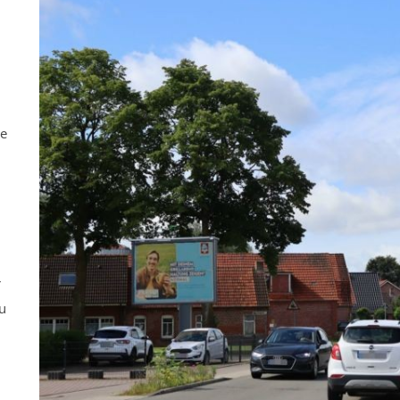
ne
r
u