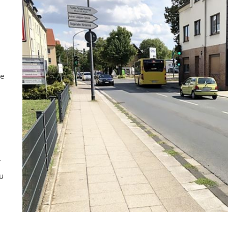
ne
r
u