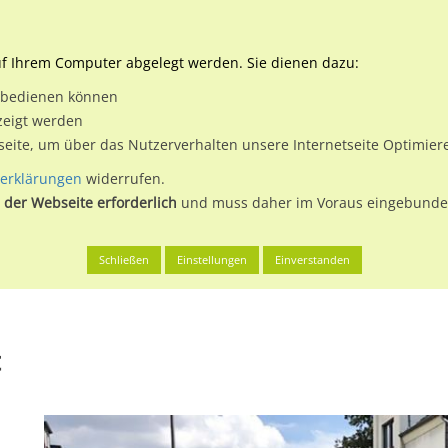
Downloads
Ne
uf Ihrem Computer abgelegt werden. Sie dienen dazu:
et bedienen können
 & Buchen
Plakatwerbung
Aussenwerbung
Medi
zeigt werden
tseite, um über das Nutzerverhalten unsere Internetseite Optimie
erklärungen
widerrufen.
 der Webseite erforderlich
und muss daher im Voraus eingebunden
en
Essen, Stadt
Dahlhauser Str 196 re
Schließen
Einstellungen
Einverstanden
t