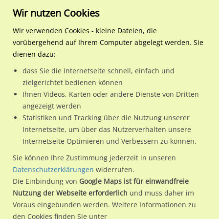
Wir nutzen Cookies
Wir verwenden Cookies - kleine Dateien, die
vorübergehend auf Ihrem Computer abgelegt werden. Sie
Regionale Plakatwerbung
Nordrhein-
Krefeld, Stadt
Mevissenstr. 60 Kaufland 
dienen dazu:
Westfalen
dass Sie die Internetseite schnell, einfach und
Mevissenstr. 60 Kaufland Einf.
zielgerichtet bedienen können
Ihnen Videos, Karten oder andere Dienste von Dritten
47803 / Krefeld, Stadt / Inrath
angezeigt werden
Statistiken und Tracking über die Nutzung unserer
Internetseite, um über das Nutzerverhalten unsere
Nutze günstige Werbemöglichkeiten am Standort
Internetseite Optimieren und Verbessern zu können.
Mevissenstr. 60 Kaufland Einf.
im Ortsteil Inrath)
in Krefeld,
Sie können Ihre Zustimmung jederzeit in unseren
Stadt.
Datenschutzerklärungen
widerrufen.
Die Einbindung von
Google Maps ist für einwandfreie
Wir erheben für jede unserer Werbeflächen individuelle und
Nutzung der Webseite erforderlich
und muss daher im
aktuelle
Standortinformationen
und
Leistungswerte
. Damit
Voraus eingebunden werden. Weitere Informationen zu
kannst du dich schon vor der Buchung im Detail über den
den Cookies finden Sie unter