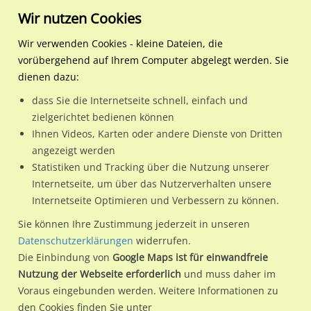
Wir nutzen Cookies
Wir verwenden Cookies - kleine Dateien, die
vorübergehend auf Ihrem Computer abgelegt werden. Sie
Regionale Plakatwerbung
Nordrhein-
Krefeld, Stadt
Am Badezentrum 39 sew.
dienen dazu:
Westfalen
dass Sie die Internetseite schnell, einfach und
Am Badezentrum 39 sew./VS
zielgerichtet bedienen können
Ihnen Videos, Karten oder andere Dienste von Dritten
47800 / Krefeld, Stadt / Bockum
angezeigt werden
Statistiken und Tracking über die Nutzung unserer
Internetseite, um über das Nutzerverhalten unsere
Nutze günstige Werbemöglichkeiten am Standort Am
Internetseite Optimieren und Verbessern zu können.
Badezentrum 39 sew./VS
im Ortsteil Bockum)
in Krefeld,
Sie können Ihre Zustimmung jederzeit in unseren
Stadt.
Datenschutzerklärungen
widerrufen.
Die Einbindung von
Google Maps ist für einwandfreie
Wir erheben für jede unserer Werbeflächen individuelle und
Nutzung der Webseite erforderlich
und muss daher im
aktuelle
Standortinformationen
und
Leistungswerte
. Damit
Voraus eingebunden werden. Weitere Informationen zu
kannst du dich schon vor der Buchung im Detail über den
den Cookies finden Sie unter