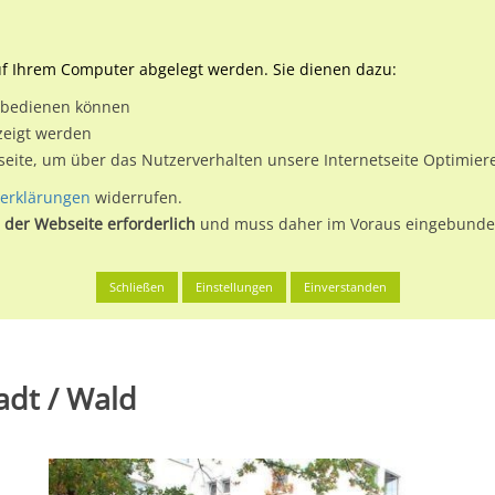
Downloads
Ne
uf Ihrem Computer abgelegt werden. Sie dienen dazu:
et bedienen können
 & Buchen
Plakatwerbung
Aussenwerbung
Medi
zeigt werden
tseite, um über das Nutzerverhalten unsere Internetseite Optimie
erklärungen
widerrufen.
 der Webseite erforderlich
und muss daher im Voraus eingebunden
en
Solingen, Klingenstadt
Altenhofer Str./Itterstr.
Schließen
Einstellungen
Einverstanden
adt / Wald