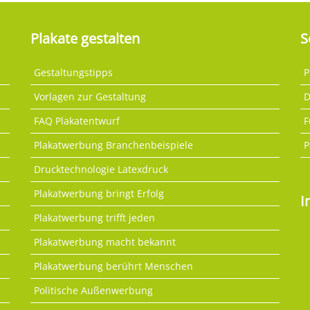
Plakate gestalten
S
Gestaltungstipps
P
Vorlagen zur Gestaltung
D
FAQ Plakatentwurf
F
Plakatwerbung Branchenbeispiele
P
Drucktechnologie Latexdruck
Plakatwerbung bringt Erfolg
I
Plakatwerbung trifft jeden
Plakatwerbung macht bekannt
Plakatwerbung berührt Menschen
Politische Außenwerbung