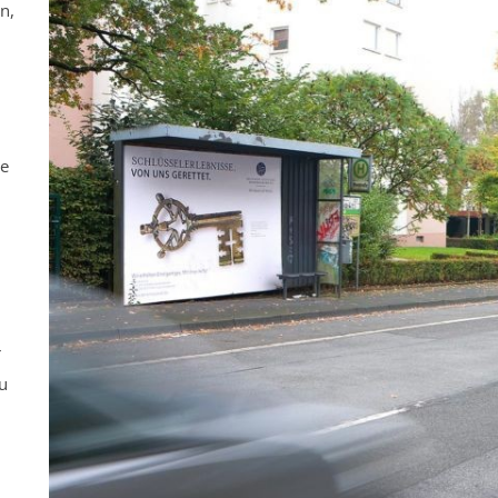
n,
ne
r
u