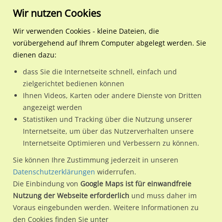
Wir nutzen Cookies
Wir verwenden Cookies - kleine Dateien, die
vorübergehend auf Ihrem Computer abgelegt werden. Sie
Regionale Plakatwerbung
Nordrhein-Westfalen
Grevenbroich, Stadt
Landstr 19/Wittgesgasse 
dienen dazu:
Landstr 19/Wittgesgasse nh
dass Sie die Internetseite schnell, einfach und
zielgerichtet bedienen können
41516 / Grevenbroich, Stadt / Hemmerden
Ihnen Videos, Karten oder andere Dienste von Dritten
angezeigt werden
Statistiken und Tracking über die Nutzung unserer
Nutze günstige Werbemöglichkeiten am Standort Landstr
Internetseite, um über das Nutzerverhalten unsere
Internetseite Optimieren und Verbessern zu können.
19/Wittgesgasse nh
im Ortsteil Hemmerden)
in
Grevenbroich, Stadt.
Sie können Ihre Zustimmung jederzeit in unseren
Datenschutzerklärungen
widerrufen.
Wir erheben für jede unserer Werbeflächen individuelle und
Die Einbindung von
Google Maps ist für einwandfreie
aktuelle
Standortinformationen
und
Leistungswerte
. Damit
Nutzung der Webseite erforderlich
und muss daher im
kannst du dich schon vor der Buchung im Detail über den
Voraus eingebunden werden. Weitere Informationen zu
Standort, seine Reichweite und Werbewirkung sowie
den Cookies finden Sie unter