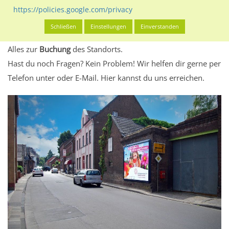
eventuelle Beschränkungen in den zugelassenen
https://policies.google.com/privacy
Werbeinhalten informieren.
Schließen
Einstellungen
Einverstanden
Alles klar? Dann findest du direkt im unteren Teil dieser Seite
Alles zur
Buchung
des Standorts.
Hast du noch Fragen? Kein Problem! Wir helfen dir gerne per
Telefon unter oder E-Mail.
Hier kannst du uns erreichen.