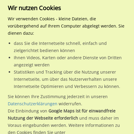
Wir nutzen Cookies
Wir verwenden Cookies - kleine Dateien, die
vorübergehend auf Ihrem Computer abgelegt werden. Sie
Regionale Plakatwerbung
Nordrhein-Westfalen
Aldenhoven
Frauenrather Str/Alte Tur
dienen dazu:
Frauenrather Str/Alte Turmstr 1
dass Sie die Internetseite schnell, einfach und
zielgerichtet bedienen können
52457 / Aldenhoven
Ihnen Videos, Karten oder andere Dienste von Dritten
angezeigt werden
Statistiken und Tracking über die Nutzung unserer
Nutze günstige Werbemöglichkeiten am Standort
Internetseite, um über das Nutzerverhalten unsere
Internetseite Optimieren und Verbessern zu können.
Frauenrather Str/Alte Turmstr 1 in Aldenhoven.
Wir erheben für jede unserer Werbeflächen individuelle und
Sie können Ihre Zustimmung jederzeit in unseren
Datenschutzerklärungen
widerrufen.
aktuelle
Standortinformationen
und
Leistungswerte
. Damit
Die Einbindung von
Google Maps ist für einwandfreie
kannst du dich schon vor der Buchung im Detail über den
Nutzung der Webseite erforderlich
und muss daher im
Standort, seine Reichweite und Werbewirkung sowie
Voraus eingebunden werden. Weitere Informationen zu
eventuelle Beschränkungen in den zugelassenen
den Cookies finden Sie unter