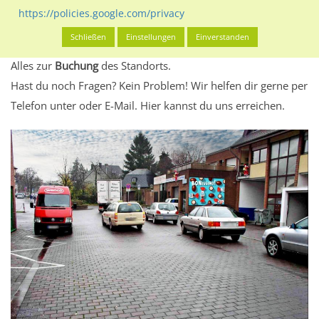
eventuelle Beschränkungen in den zugelassenen
https://policies.google.com/privacy
Werbeinhalten informieren.
Schließen
Einstellungen
Einverstanden
Alles klar? Dann findest du direkt im unteren Teil dieser Seite
Alles zur
Buchung
des Standorts.
Hast du noch Fragen? Kein Problem! Wir helfen dir gerne per
Telefon unter oder E-Mail.
Hier kannst du uns erreichen.