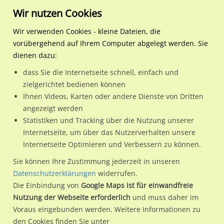
Wir nutzen Cookies
Wir verwenden Cookies - kleine Dateien, die
vorübergehend auf Ihrem Computer abgelegt werden. Sie
Regionale Plakatwerbung
Nordrhein-
Bergheim, Stadt
Am Jobberath 27/Derings
dienen dazu:
Westfalen
dass Sie die Internetseite schnell, einfach und
Am Jobberath 27/Deringsgasse
zielgerichtet bedienen können
Ihnen Videos, Karten oder andere Dienste von Dritten
50126 / Bergheim, Stadt
angezeigt werden
Statistiken und Tracking über die Nutzung unserer
Internetseite, um über das Nutzerverhalten unsere
Nutze günstige Werbemöglichkeiten am Standort Am
Internetseite Optimieren und Verbessern zu können.
Jobberath 27/Deringsgasse in Bergheim, Stadt.
Sie können Ihre Zustimmung jederzeit in unseren
Wir erheben für jede unserer Werbeflächen individuelle und
Datenschutzerklärungen
widerrufen.
Die Einbindung von
Google Maps ist für einwandfreie
aktuelle
Standortinformationen
und
Leistungswerte
. Damit
Nutzung der Webseite erforderlich
und muss daher im
kannst du dich schon vor der Buchung im Detail über den
Voraus eingebunden werden. Weitere Informationen zu
Standort, seine Reichweite und Werbewirkung sowie
den Cookies finden Sie unter