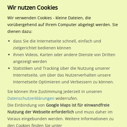
Wir nutzen Cookies
Wir verwenden Cookies - kleine Dateien, die
vorübergehend auf Ihrem Computer abgelegt werden. Sie
Regionale Plakatwerbung
Nordrhein-Westfalen
Kerpen, Kolpingstadt
Europaring Nh. Kerpener S
dienen dazu:
Europaring Nh. Kerpener Str. 150 Nh. LIDL We.li.CS
dass Sie die Internetseite schnell, einfach und
zielgerichtet bedienen können
50170 / Kerpen, Kolpingstadt / Sindorf
Ihnen Videos, Karten oder andere Dienste von Dritten
angezeigt werden
Statistiken und Tracking über die Nutzung unserer
Nutze günstige Werbemöglichkeiten am Standort Europaring
Internetseite, um über das Nutzerverhalten unsere
Internetseite Optimieren und Verbessern zu können.
Nh. Kerpener Str. 150 Nh. LIDL We.li.CS
im Ortsteil Sindorf)
in Kerpen, Kolpingstadt.
Sie können Ihre Zustimmung jederzeit in unseren
Datenschutzerklärungen
widerrufen.
Wir erheben für jede unserer Werbeflächen individuelle und
Die Einbindung von
Google Maps ist für einwandfreie
aktuelle
Standortinformationen
und
Leistungswerte
. Damit
Nutzung der Webseite erforderlich
und muss daher im
kannst du dich schon vor der Buchung im Detail über den
Voraus eingebunden werden. Weitere Informationen zu
Standort, seine Reichweite und Werbewirkung sowie
den Cookies finden Sie unter