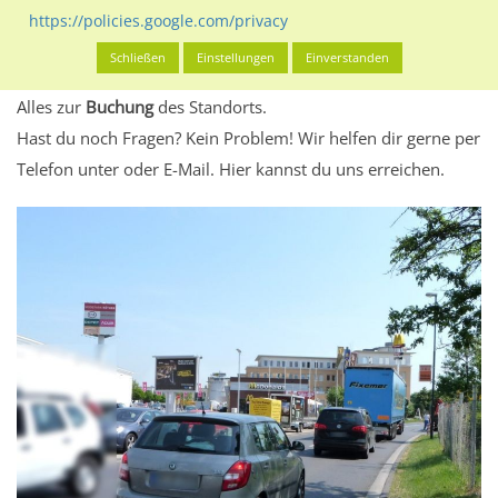
eventuelle Beschränkungen in den zugelassenen
https://policies.google.com/privacy
Werbeinhalten informieren.
Schließen
Einstellungen
Einverstanden
Alles klar? Dann findest du direkt im unteren Teil dieser Seite
Alles zur
Buchung
des Standorts.
Hast du noch Fragen? Kein Problem! Wir helfen dir gerne per
Telefon unter oder E-Mail.
Hier kannst du uns erreichen.