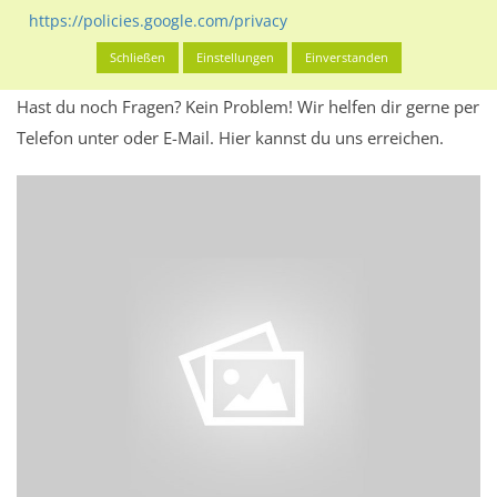
Werbeinhalten informieren.
https://policies.google.com/privacy
Alles klar? Dann findest du direkt im unteren Teil dieser Seite
Schließen
Einstellungen
Einverstanden
Alles zur
Buchung
des Standorts.
Hast du noch Fragen? Kein Problem! Wir helfen dir gerne per
Telefon unter oder E-Mail.
Hier kannst du uns erreichen.