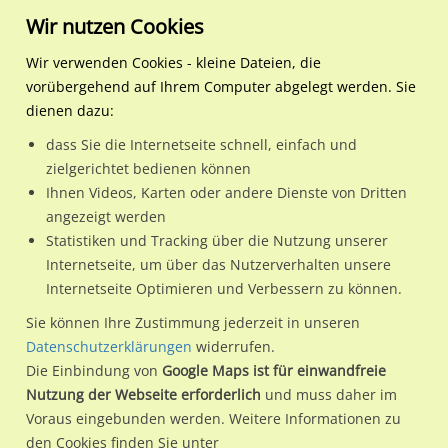
Wir nutzen Cookies
Wir verwenden Cookies - kleine Dateien, die
vorübergehend auf Ihrem Computer abgelegt werden. Sie
Regionale Plakatwerbung
Nordrhein-Westfalen
Zülpich, Stadt
Trierer Str. 42 (B 265) RS
dienen dazu:
Trierer Str. 42 (B 265) RS
dass Sie die Internetseite schnell, einfach und
zielgerichtet bedienen können
53909 / Zülpich, Stadt / Weiler
Ihnen Videos, Karten oder andere Dienste von Dritten
angezeigt werden
Statistiken und Tracking über die Nutzung unserer
Nutze günstige Werbemöglichkeiten am Standort Trierer Str.
Internetseite, um über das Nutzerverhalten unsere
Internetseite Optimieren und Verbessern zu können.
42 (B 265) RS
im Ortsteil Weiler)
in Zülpich, Stadt.
Wir erheben für jede unserer Werbeflächen individuelle und
Sie können Ihre Zustimmung jederzeit in unseren
Datenschutzerklärungen
widerrufen.
aktuelle
Standortinformationen
und
Leistungswerte
. Damit
Die Einbindung von
Google Maps ist für einwandfreie
kannst du dich schon vor der Buchung im Detail über den
Nutzung der Webseite erforderlich
und muss daher im
Standort, seine Reichweite und Werbewirkung sowie
Voraus eingebunden werden. Weitere Informationen zu
eventuelle Beschränkungen in den zugelassenen
den Cookies finden Sie unter