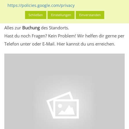
eventuelle Beschränkungen in den zugelassenen
https://policies.google.com/privacy
Werbeinhalten informieren.
Schließen
Einstellungen
Einverstanden
Alles klar? Dann findest du direkt im unteren Teil dieser Seite
Alles zur
Buchung
des Standorts.
Hast du noch Fragen? Kein Problem! Wir helfen dir gerne per
Telefon unter oder E-Mail.
Hier kannst du uns erreichen.