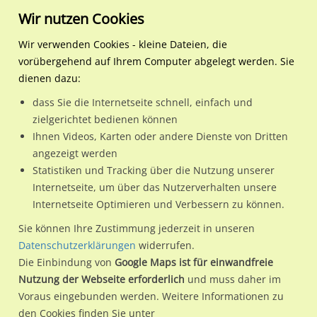
Wir nutzen Cookies
Wir verwenden Cookies - kleine Dateien, die
vorübergehend auf Ihrem Computer abgelegt werden. Sie
Regionale Plakatwerbung
Nordrhein-Westfalen
Zülpich, Stadt
Karolingerstr. 1 / Sto. 2 / S
dienen dazu:
Karolingerstr. 1 / Sto. 2 / Si. Einf.
dass Sie die Internetseite schnell, einfach und
zielgerichtet bedienen können
53909 / Zülpich, Stadt / Innenstadt
Ihnen Videos, Karten oder andere Dienste von Dritten
angezeigt werden
Statistiken und Tracking über die Nutzung unserer
Nutze günstige Werbemöglichkeiten am Standort
Internetseite, um über das Nutzerverhalten unsere
Internetseite Optimieren und Verbessern zu können.
Karolingerstr. 1 / Sto. 2 / Si. Einf.
im Ortsteil Innenstadt)
in
Zülpich, Stadt.
Sie können Ihre Zustimmung jederzeit in unseren
Datenschutzerklärungen
widerrufen.
Wir erheben für jede unserer Werbeflächen individuelle und
Die Einbindung von
Google Maps ist für einwandfreie
aktuelle
Standortinformationen
und
Leistungswerte
. Damit
Nutzung der Webseite erforderlich
und muss daher im
kannst du dich schon vor der Buchung im Detail über den
Voraus eingebunden werden. Weitere Informationen zu
Standort, seine Reichweite und Werbewirkung sowie
den Cookies finden Sie unter