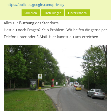
eventuelle Beschränkungen in den zugelassenen
https://policies.google.com/privacy
Werbeinhalten informieren.
Schließen
Einstellungen
Einverstanden
Alles klar? Dann findest du direkt im unteren Teil dieser Seite
Alles zur
Buchung
des Standorts.
Hast du noch Fragen? Kein Problem! Wir helfen dir gerne per
Telefon unter oder E-Mail.
Hier kannst du uns erreichen.