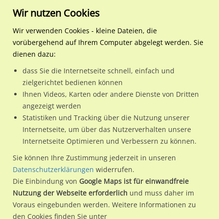
Wir nutzen Cookies
Wir verwenden Cookies - kleine Dateien, die
vorübergehend auf Ihrem Computer abgelegt werden. Sie
Regionale Plakatwerbung
Nordrhein-
Marl, Stadt
Victoriastr. 170/We.li.
dienen dazu:
Westfalen
dass Sie die Internetseite schnell, einfach und
Victoriastr. 170/We.li.
zielgerichtet bedienen können
Ihnen Videos, Karten oder andere Dienste von Dritten
45772 / Marl, Stadt / Hüls-Nord
angezeigt werden
Statistiken und Tracking über die Nutzung unserer
Internetseite, um über das Nutzerverhalten unsere
Nutze günstige Werbemöglichkeiten am Standort Victoriastr.
Internetseite Optimieren und Verbessern zu können.
170/We.li.
im Ortsteil Hüls-Nord)
in Marl, Stadt.
Sie können Ihre Zustimmung jederzeit in unseren
Wir erheben für jede unserer Werbeflächen individuelle und
Datenschutzerklärungen
widerrufen.
Die Einbindung von
Google Maps ist für einwandfreie
aktuelle
Standortinformationen
und
Leistungswerte
. Damit
Nutzung der Webseite erforderlich
und muss daher im
kannst du dich schon vor der Buchung im Detail über den
Voraus eingebunden werden. Weitere Informationen zu
Standort, seine Reichweite und Werbewirkung sowie
den Cookies finden Sie unter