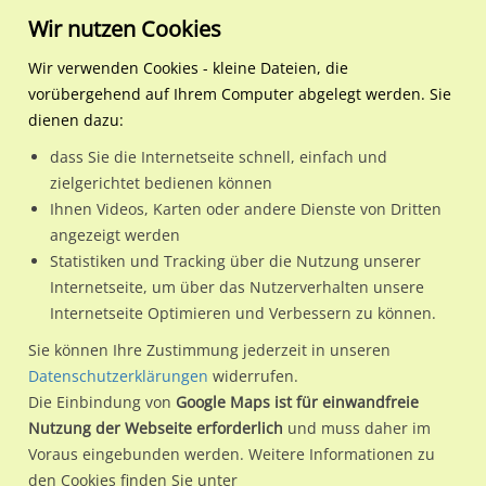
Wir nutzen Cookies
Wir verwenden Cookies - kleine Dateien, die
vorübergehend auf Ihrem Computer abgelegt werden. Sie
Regionale Plakatwerbung
Nordrhein-Westfalen
Bielefeld, Stadt
Mindener Str. / Nh. Jöllen
dienen dazu:
Mindener Str. / Nh. Jöllenbecker Str.
dass Sie die Internetseite schnell, einfach und
zielgerichtet bedienen können
33615 / Bielefeld, Stadt / Stadtmitte
Ihnen Videos, Karten oder andere Dienste von Dritten
angezeigt werden
Statistiken und Tracking über die Nutzung unserer
Nutze günstige Werbemöglichkeiten am Standort Mindener
Internetseite, um über das Nutzerverhalten unsere
Internetseite Optimieren und Verbessern zu können.
Str. / Nh. Jöllenbecker Str.
im Ortsteil Stadtmitte)
in Bielefeld,
Stadt.
Sie können Ihre Zustimmung jederzeit in unseren
Datenschutzerklärungen
widerrufen.
Wir erheben für jede unserer Werbeflächen individuelle und
Die Einbindung von
Google Maps ist für einwandfreie
aktuelle
Standortinformationen
und
Leistungswerte
. Damit
Nutzung der Webseite erforderlich
und muss daher im
kannst du dich schon vor der Buchung im Detail über den
Voraus eingebunden werden. Weitere Informationen zu
Standort, seine Reichweite und Werbewirkung sowie
den Cookies finden Sie unter