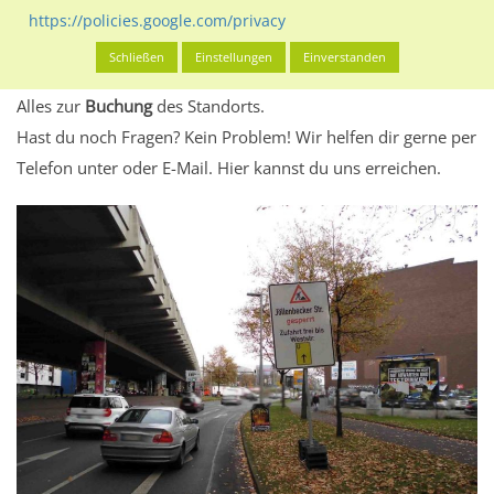
eventuelle Beschränkungen in den zugelassenen
https://policies.google.com/privacy
Werbeinhalten informieren.
Schließen
Einstellungen
Einverstanden
Alles klar? Dann findest du direkt im unteren Teil dieser Seite
Alles zur
Buchung
des Standorts.
Hast du noch Fragen? Kein Problem! Wir helfen dir gerne per
Telefon unter oder E-Mail.
Hier kannst du uns erreichen.