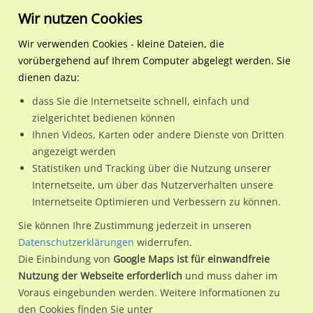
Wir nutzen Cookies
Wir verwenden Cookies - kleine Dateien, die
vorübergehend auf Ihrem Computer abgelegt werden. Sie
Regionale Plakatwerbung
Nordrhein-
Bielefeld, Stadt
Heeper Str. 98
dienen dazu:
Westfalen
dass Sie die Internetseite schnell, einfach und
Heeper Str. 98
zielgerichtet bedienen können
Ihnen Videos, Karten oder andere Dienste von Dritten
33607 / Bielefeld, Stadt / Innenstadt
angezeigt werden
Statistiken und Tracking über die Nutzung unserer
Internetseite, um über das Nutzerverhalten unsere
Nutze günstige Werbemöglichkeiten am Standort Heeper Str.
Internetseite Optimieren und Verbessern zu können.
98
im Ortsteil Innenstadt)
in Bielefeld, Stadt.
Sie können Ihre Zustimmung jederzeit in unseren
Wir erheben für jede unserer Werbeflächen individuelle und
Datenschutzerklärungen
widerrufen.
Die Einbindung von
Google Maps ist für einwandfreie
aktuelle
Standortinformationen
und
Leistungswerte
. Damit
Nutzung der Webseite erforderlich
und muss daher im
kannst du dich schon vor der Buchung im Detail über den
Voraus eingebunden werden. Weitere Informationen zu
Standort, seine Reichweite und Werbewirkung sowie
den Cookies finden Sie unter