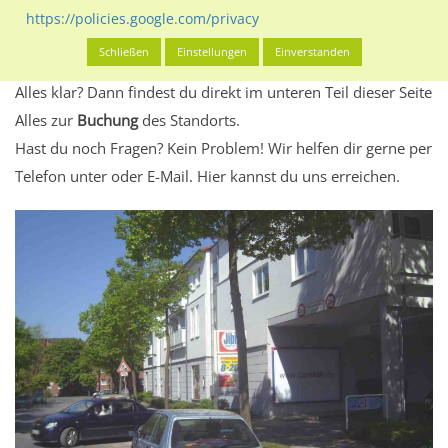
Standort, seine Reichweite und Werbewirkung sowie
https://policies.google.com/privacy
eventuelle Beschränkungen in den zugelassenen
Schließen
Einstellungen
Einverstanden
Werbeinhalten informieren.
Alles klar? Dann findest du direkt im unteren Teil dieser Seite
Alles zur
Buchung
des Standorts.
Hast du noch Fragen? Kein Problem! Wir helfen dir gerne per
Telefon unter oder E-Mail.
Hier kannst du uns erreichen.