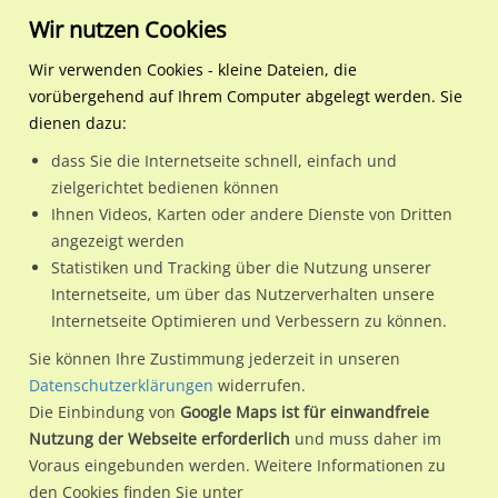
Wir nutzen Cookies
Wir verwenden Cookies - kleine Dateien, die
vorübergehend auf Ihrem Computer abgelegt werden. Sie
Regionale Plakatwerbung
Nordrhein-
Bielefeld, Stadt
Berliner Str. 75 / Zuf. Co
dienen dazu:
Westfalen
dass Sie die Internetseite schnell, einfach und
Berliner Str. 75 / Zuf. Combi
zielgerichtet bedienen können
Ihnen Videos, Karten oder andere Dienste von Dritten
33647 / Bielefeld, Stadt / Brackwede
angezeigt werden
Statistiken und Tracking über die Nutzung unserer
Internetseite, um über das Nutzerverhalten unsere
Nutze günstige Werbemöglichkeiten am Standort Berliner
Internetseite Optimieren und Verbessern zu können.
Str. 75 / Zuf. Combi
im Ortsteil Brackwede)
in Bielefeld,
Sie können Ihre Zustimmung jederzeit in unseren
Stadt.
Datenschutzerklärungen
widerrufen.
Die Einbindung von
Google Maps ist für einwandfreie
Wir erheben für jede unserer Werbeflächen individuelle und
Nutzung der Webseite erforderlich
und muss daher im
aktuelle
Standortinformationen
und
Leistungswerte
. Damit
Voraus eingebunden werden. Weitere Informationen zu
kannst du dich schon vor der Buchung im Detail über den
den Cookies finden Sie unter