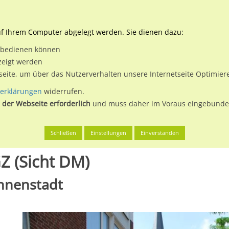
Downloads
Ne
uf Ihrem Computer abgelegt werden. Sie dienen dazu:
et bedienen können
 & Buchen
Plakatwerbung
Aussenwerbung
Medi
zeigt werden
tseite, um über das Nutzerverhalten unsere Internetseite Optimie
erklärungen
widerrufen.
 der Webseite erforderlich
und muss daher im Voraus eingebunden
en
Gütersloh, Stadt
Berliner Str/Kökerstr/FGZ (Sicht DM)
Schließen
Einstellungen
Einverstanden
GZ (Sicht DM)
Innenstadt