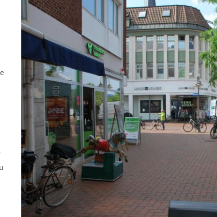
ne
r
u